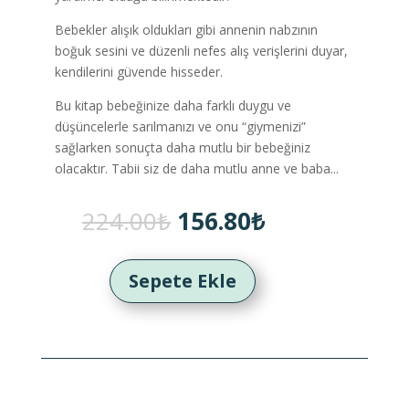
Bebekler alışık oldukları gibi annenin nabzının
boğuk sesini ve düzenli nefes alış verişlerini duyar,
kendilerini güvende hisseder.
Bu kitap bebeğinize daha farklı duygu ve
düşüncelerle sarılmanızı ve onu “giymenizi”
sağlarken sonuçta daha mutlu bir bebeğiniz
olacaktır. Tabii siz de daha mutlu anne ve baba...
Orijinal
Şu
224.00
₺
156.80
₺
fiyat:
andaki
224.00₺.
fiyat:
156.80₺.
Sepete Ekle