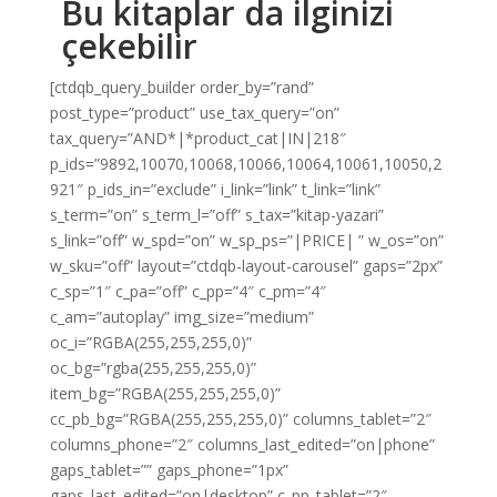
Bu kitaplar da ilginizi
çekebilir
[ctdqb_query_builder order_by=”rand”
post_type=”product” use_tax_query=”on”
tax_query=”AND*|*product_cat|IN|218″
p_ids=”9892,10070,10068,10066,10064,10061,10050,2
921″ p_ids_in=”exclude” i_link=”link” t_link=”link”
s_term=”on” s_term_l=”off” s_tax=”kitap-yazari”
s_link=”off” w_spd=”on” w_sp_ps=”|PRICE| ” w_os=”on”
w_sku=”off” layout=”ctdqb-layout-carousel” gaps=”2px”
c_sp=”1″ c_pa=”off” c_pp=”4″ c_pm=”4″
c_am=”autoplay” img_size=”medium”
oc_i=”RGBA(255,255,255,0)”
oc_bg=”rgba(255,255,255,0)”
item_bg=”RGBA(255,255,255,0)”
cc_pb_bg=”RGBA(255,255,255,0)” columns_tablet=”2″
columns_phone=”2″ columns_last_edited=”on|phone”
gaps_tablet=”” gaps_phone=”1px”
gaps_last_edited=”on|desktop” c_pp_tablet=”2″