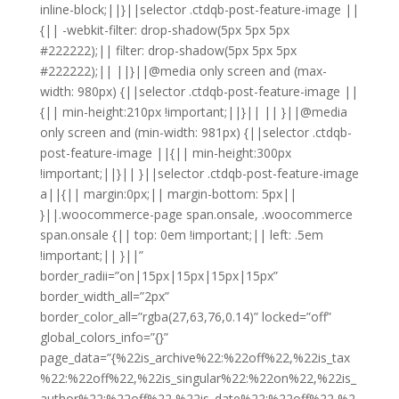
inline-block;||}||selector .ctdqb-post-feature-image ||
{|| -webkit-filter: drop-shadow(5px 5px 5px
#222222);|| filter: drop-shadow(5px 5px 5px
#222222);|| ||}||@media only screen and (max-
width: 980px) {||selector .ctdqb-post-feature-image ||
{|| min-height:210px !important;||}|| || }||@media
only screen and (min-width: 981px) {||selector .ctdqb-
post-feature-image ||{|| min-height:300px
!important;||}|| }||selector .ctdqb-post-feature-image
a||{|| margin:0px;|| margin-bottom: 5px||
}||.woocommerce-page span.onsale, .woocommerce
span.onsale {|| top: 0em !important;|| left: .5em
!important;|| }||”
border_radii=”on|15px|15px|15px|15px”
border_width_all=”2px”
border_color_all=”rgba(27,63,76,0.14)” locked=”off”
global_colors_info=”{}”
page_data=”{%22is_archive%22:%22off%22,%22is_tax
%22:%22off%22,%22is_singular%22:%22on%22,%22is_
author%22:%22off%22,%22is_date%22:%22off%22,%2