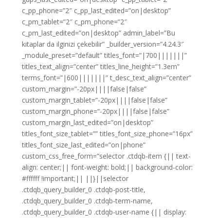
c_pp_phone=”2″ c_pp_last_edited=”on|desktop”
c_pm_tablet=”2″ c_pm_phone=”2″
c_pm_last_edited=”on|desktop” admin_label=”Bu
kitaplar da ilginizi çekebilir” _builder_version=”4.24.3″
_module_preset=”default” titles_font=”|700|||||||”
titles_text_align=”center” titles_line_height=”1.3em”
terms_font=”|600|||||||” t_desc_text_align=”center”
custom_margin=”-20px||||false|false”
custom_margin_tablet=”-20px||||false|false”
custom_margin_phone=”-20px||||false|false”
custom_margin_last_edited=”on|desktop”
titles_font_size_tablet=”” titles_font_size_phone=”16px”
titles_font_size_last_edited=”on|phone”
custom_css_free_form=”selector .ctdqb-item {|| text-
align: center;|| font-weight: bold;|| background-color:
#ffffff !important;|| ||}||selector
.ctdqb_query_builder_0 .ctdqb-post-title,
.ctdqb_query_builder_0 .ctdqb-term-name,
.ctdqb_query_builder_0 .ctdqb-user-name {|| display: