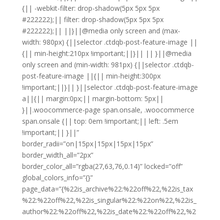
{|| -webkit-filter: drop-shadow(5px 5px 5px
#222222);|| filter: drop-shadow(5px 5px 5px
#222222);|| ||}||@media only screen and (max-
width: 980px) {||selector .ctdqb-post-feature-image ||
{|| min-height:210px !important;||}|| || }||@media
only screen and (min-width: 981px) {||selector .ctdqb-
post-feature-image ||{|| min-height:300px
!important;||}|| }||selector .ctdqb-post-feature-image
a||{|| margin:0px;|| margin-bottom: 5px||
}||.woocommerce-page span.onsale, .woocommerce
span.onsale {|| top: 0em !important;|| left: .5em
!important;|| }||”
border_radii=”on|15px|15px|15px|15px”
border_width_all=”2px”
border_color_all=”rgba(27,63,76,0.14)” locked=”off”
global_colors_info=”{}”
page_data=”{%22is_archive%22:%22off%22,%22is_tax
%22:%22off%22,%22is_singular%22:%22on%22,%22is_
author%22:%22off%22,%22is_date%22:%22off%22,%2