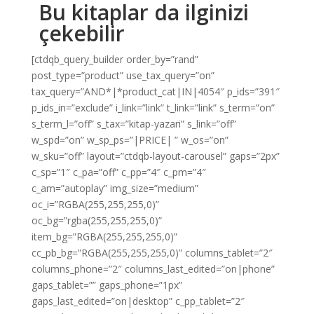
Bu kitaplar da ilginizi
çekebilir
[ctdqb_query_builder order_by=”rand”
post_type=”product” use_tax_query=”on”
tax_query=”AND*|*product_cat|IN|4054″ p_ids=”391″
p_ids_in=”exclude” i_link=”link” t_link=”link” s_term=”on”
s_term_l=”off” s_tax=”kitap-yazari” s_link=”off”
w_spd=”on” w_sp_ps=”|PRICE| ” w_os=”on”
w_sku=”off” layout=”ctdqb-layout-carousel” gaps=”2px”
c_sp=”1″ c_pa=”off” c_pp=”4″ c_pm=”4″
c_am=”autoplay” img_size=”medium”
oc_i=”RGBA(255,255,255,0)”
oc_bg=”rgba(255,255,255,0)”
item_bg=”RGBA(255,255,255,0)”
cc_pb_bg=”RGBA(255,255,255,0)” columns_tablet=”2″
columns_phone=”2″ columns_last_edited=”on|phone”
gaps_tablet=”” gaps_phone=”1px”
gaps_last_edited=”on|desktop” c_pp_tablet=”2″