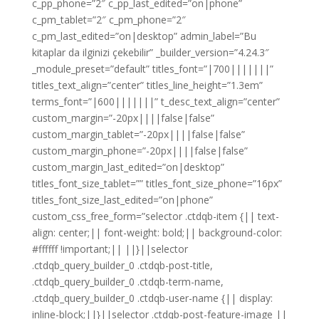
c_pp_phone=”2″ c_pp_last_edited=”on|phone”
c_pm_tablet=”2″ c_pm_phone=”2″
c_pm_last_edited=”on|desktop” admin_label=”Bu
kitaplar da ilginizi çekebilir” _builder_version=”4.24.3″
_module_preset=”default” titles_font=”|700|||||||”
titles_text_align=”center” titles_line_height=”1.3em”
terms_font=”|600|||||||” t_desc_text_align=”center”
custom_margin=”-20px||||false|false”
custom_margin_tablet=”-20px||||false|false”
custom_margin_phone=”-20px||||false|false”
custom_margin_last_edited=”on|desktop”
titles_font_size_tablet=”” titles_font_size_phone=”16px”
titles_font_size_last_edited=”on|phone”
custom_css_free_form=”selector .ctdqb-item {|| text-
align: center;|| font-weight: bold;|| background-color:
#ffffff !important;|| ||}||selector
.ctdqb_query_builder_0 .ctdqb-post-title,
.ctdqb_query_builder_0 .ctdqb-term-name,
.ctdqb_query_builder_0 .ctdqb-user-name {|| display:
inline-block;||}||selector .ctdqb-post-feature-image ||