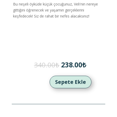
Bu neşeli öyküde küçük çocuğunuz, Veli'nin nereye
gittiğini öğrenecek ve yaşamın gerçeklerini
keşfedecek! Siz de rahat bir nefes alacaksınız!
Orijinal
Şu
340.00
₺
238.00
₺
fiyat:
andaki
340.00₺.
fiyat:
238.00₺.
Sepete Ekle