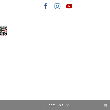
Elegant Themes
tarafından tasarlandı. |
WordPress
gururla sunar.
Share This