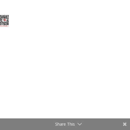
Elegant Themes
tarafından tasarlandı. |
WordPress
gururla sunar.
Share This