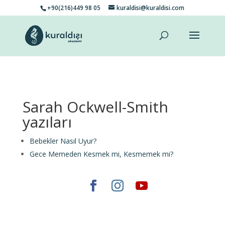
+90(216)449 98 05
kuraldisi@kuraldisi.com
Sarah Ockwell-Smith
yazıları
Bebekler Nasıl Uyur?
Gece Memeden Kesmek mi, Kesmemek mi?
Elegant Themes
tarafından tasarlandı. |
WordPress
gururla sunar.