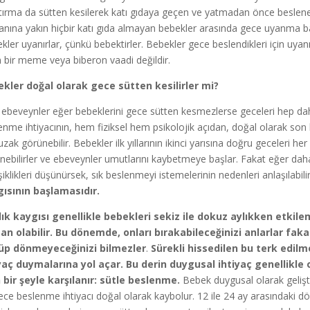
tırma da sütten kesilerek katı gıdaya geçen ve yatmadan önce beslene
nına yakın hiçbir katı gıda almayan bebekler arasında gece uyanma b
kler uyanırlar, çünkü bebektirler. Bebekler gece beslendikleri için uy
 bir meme veya biberon vaadi değildir.
kler doğal olarak gece sütten kesilirler mi?
 ebeveynler eğer bebeklerini gece sütten kesmezlerse geceleri hep da
enme ihtiyacının, hem fiziksel hem psikolojik açıdan, doğal olarak so
uzak görünebilir. Bebekler ilk yıllarının ikinci yarısına doğru geceleri 
nebilirler ve ebeveynler umutlarını kaybetmeye başlar. Fakat eğer daha
şiklikleri düşünürsek, sık beslenmeyi istemelerinin nedenleri anlaşılabilir
ısının başlamasıdır.
lık kaygısı genellikle bebekleri sekiz ile dokuz aylıkken etkile
n olabilir. Bu dönemde, onları bırakabileceğinizi anlarlar fak
üp dönmeyeceğinizi bilmezler
.
Sürekli hissedilen bu terk edil
yaç duymalarına yol açar. Bu derin duygusal ihtiyaç genellikle
 bir şeyle karşılanır: sütle beslenme.
Bebek duygusal olarak gelişti
ece beslenme ihtiyacı doğal olarak kaybolur. 12 ile 24 ay arasındak