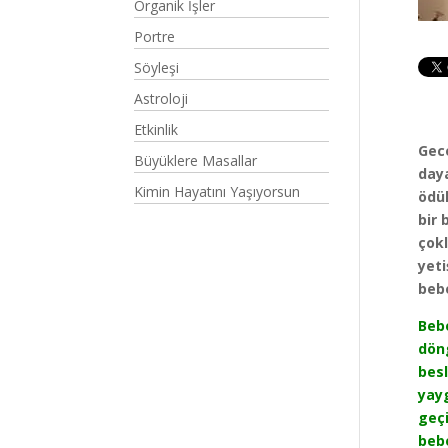
Organik İşler
Portre
Söyleşi
Astroloji
Etkinlik
Gec
Büyüklere Masallar
day
Kimin Hayatını Yaşıyorsun
ödül
bir 
çokl
yeti
beb
Bebe
döng
besl
yayg
geçi
bebe