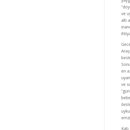
yayg
“doy
ve u
altı
inan
ihtiy
Gece
Araş
besl
Sonu
en a
uyan
ve s
“gün
bebe
besl
uyku
emzi
Katı