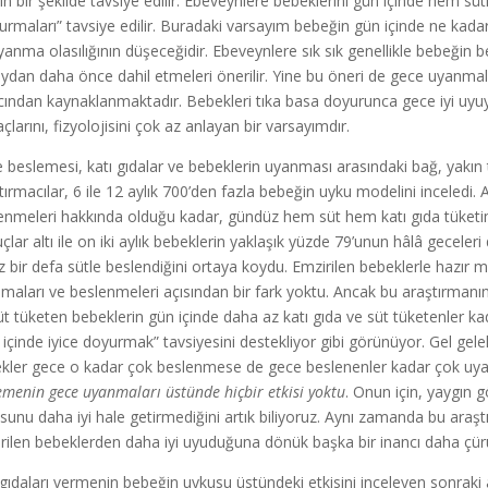
ın bir şekilde tavsiye edilir. Ebeveynlere bebeklerini gün içinde hem süt
urmaları” tavsiye edilir. Buradaki varsayım bebeğin gün içinde ne kad
yanma olasılığının düşeceğidir. Ebeveynlere sık sık genellikle bebeğin 
 aydan daha önce dahil etmeleri önerilir. Yine bu öneri de gece uyanma
cından kaynaklanmaktadır. Bebekleri tıka basa doyurunca gece iyi uyuyac
açlarını, fizyolojisini çok az anlayan bir varsayımdır.
 beslemesi, katı gıdalar ve bebeklerin uyanması arasındaki bağ, yakın t
tırmacılar, 6 ile 12 aylık 700’den fazla bebeğin uyku modelini inceledi
enmeleri hakkında olduğu kadar, gündüz hem süt hem katı gıda tüketimleri
çlar altı ile on iki aylık bebeklerin yaklaşık yüzde 79’unun hâlâ geceler
z bir defa sütle beslendiğini ortaya koydu. Emzirilen bebeklerle hazı
maları ve beslenmeleri açısından bir fark yoktu. Ancak bu araştırmanın
üt tüketen bebeklerin gün içinde daha az katı gıda ve süt tüketenler kad
 içinde iyice doyurmak” tavsiyesini destekliyor gibi görünüyor. Gel gel
kler gece o kadar çok beslenmese de gece beslenenler kadar çok uyand
emenin gece uyanmaları üstünde hiçbir etkisi yoktu
. Onun için, yaygın
sunu daha iyi hale getirmediğini artık biliyoruz. Aynı zamanda bu ara
rilen bebeklerden daha iyi uyuduğuna dönük başka bir inancı daha çü
 gıdaları vermenin bebeğin uykusu üstündeki etkisini inceleyen sonraki 