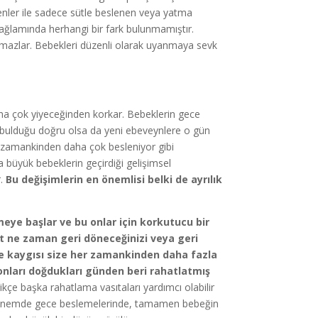
nler ile sadece sütle beslenen veya yatma
ağlamında herhangi bir fark bulunmamıştır.
anmazlar. Bebekleri düzenli olarak uyanmaya sevk
ha çok yiyeceğinden korkar. Bebeklerin gece
n bulduğu doğru olsa da yeni ebeveynlere o gün
her zamankinden daha çok besleniyor gibi
 büyük bebeklerin geçirdiği gelişimsel
.
Bu değişimlerin en önemlisi belki de ayrılık
meye başlar ve bu onlar için korkutucu bir
at ne zaman geri döneceğinizi veya
geri
me kaygısı size her zamankinden daha fazla
onları doğdukları günden beri rahatlatmış
kçe başka rahatlama vasıtaları yardımcı olabilir
i dönemde gece beslemelerinde, tamamen bebeğin