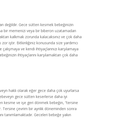
an değildir. Gece sütten kesmek bebeğinizin
 Ona bir memenizi veya bir biberon uzatamadan
taktan kalkmak zorunda kalacaksınız ve çok daha
or iştir. Bitkinliğiniz konusunda size yardımcı
 çalışmaya ve kendi ihtiyaçlarınızı karşılamaya
ebeğinizin ihtiyaçlarını karşılamaktan çok daha
eveyn haklı olarak eğer gece daha çok uyurlarsa
k ebeveyn gece sütten keserlerse daha iyi
ten kesme ve işe geri dönmek bebeğin, “tersine
r. Tersine çevrim bir ayrılık döneminden sonra
cını tanımlamaktadır. Geceleri bebeğe yakın