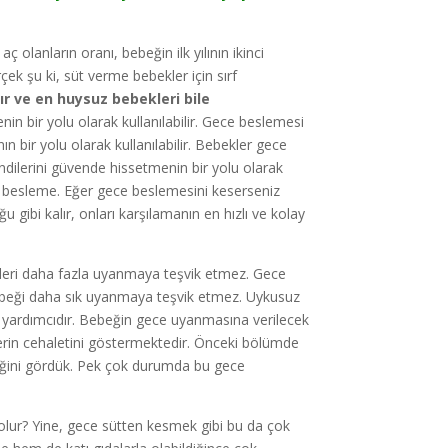
aç olanların oranı, bebeğin ilk yılının ikinci
 şu ki, süt verme bebekler için sırf
ır ve en
huysuz bebekleri bile
nin bir yolu olarak kullanılabilir. Gece beslemesi
bir yolu olarak kullanılabilir. Bebekler gece
endilerini güvende hissetmenin bir yolu olarak
ıdır: besleme. Eğer gece beslemesini keserseniz
ğu gibi kalır, onları karşılamanın en hızlı ve kolay
celeri daha fazla uyanmaya teşvik etmez. Gece
ebeği daha sık uyanmaya teşvik etmez. Uykusuz
r yardımcıdır. Bebeğin gece uyanmasına verilecek
rin cehaletini göstermektedir. Önceki bölümde
ğini gördük. Pek çok durumda bu gece
e olur? Yine, gece sütten kesmek gibi bu da çok