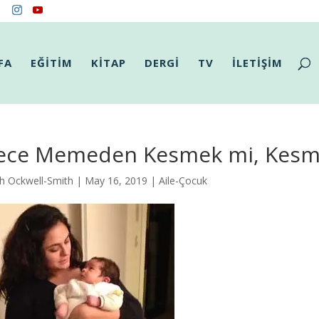
FA
EĞİTİM
KİTAP
DERGİ
TV
İLETİŞİM
ece Memeden Kesmek mi, Kes
h Ockwell-Smith
| May 16, 2019 |
Aile-Çocuk