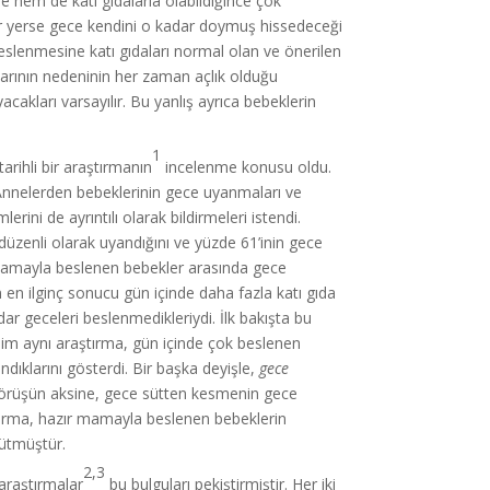
le hem de katı gıdalarla olabildiğince çok
ar yerse gece kendini o kadar doymuş hissedeceği
beslenmesine katı gıdaları normal olan ve önerilen
larının nedeninin her zaman açlık olduğu
akları varsayılır. Bu yanlış ayrıca bebeklerin
1
arihli bir araştırmanın
incelenme konusu oldu.
. Annelerden bebeklerinin gece uyanmaları ve
ni de ayrıntılı olarak bildirmeleri istendi.
i düzenli olarak uyandığını ve yüzde 61’inin gece
r mamayla beslenen bebekler arasında gece
 en ilginç sonucu gün içinde daha fazla katı gıda
ar geceleri beslenmedikleriydi. İlk bakışta bu
elim aynı araştırma, gün içinde çok beslenen
ıklarını gösterdi. Bir başka deyişle,
gece
 görüşün aksine, gece sütten kesmenin gece
ştırma, hazır mamayla beslenen bebeklerin
rütmüştür.
2,3
araştırmalar
bu bulguları pekiştirmiştir. Her iki