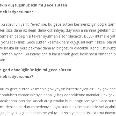
tkin düştüğünüz için mi gece sütten
mek istiyorsunuz?
 bu sorunun yanıtı “evet” ise, bu gece sütten kesmeniz için doğru zam
leri size daha az değil, daha çok ihtiyaç duyması anlamına gelebilir.
emelen bebeğinizi tekrar uyutmanız zor olacaktır. Büyük ihtimalle ya
a yorulacaksınız. Gece sütten kesmek hem duygusal hem fiziksel olarak z
ak başka bir yere bakmak daha iyi bir çözüm olacaktır. Kendi üstünüzde
z zaman ayırın. Bu ihtiyaçlarınızı karşılamak gece beslemesi olmadan b
dır.
e geri döndüğünüz için mi gece sütten
mek istiyorsunuz?
urum gece sütten kesmenin çok yaygın bir tetikleyicisidir. Pek çok eb
 döndükleri zaman işleriyle daha iyi baş edeceklerine inanırlar. Pek ço
acaklarına inanırlar. Ancak araştırmalar bunu doğrulamıyor. Gece süt
im” denilen bir durum nedeniyle, uykusunun azalmasına bile yol açabili
ğin, büyük ölçüde beslenme yoluyla sizinle yeniden ilişki kurma ihtiya