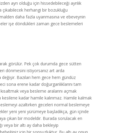
zden ayrı olduğu için hissedebileceği ayrılık
 çıkabilecek herhangi bir bozukluğu
ormalden daha fazla uyanmasına ve ebeveynin
neler işe döndükleri zaman gece beslemeleri
larak görülür. Pek çok durumda gece sütten
ri dönmesini istiyorsanız art arda
na değişir. Bazıları hem gece hem gündüz
reci sona erene kadar doğurganlıklarını tam
 kısaltmak veya besleme aralarını açmak
 kesilene kadar hamile kalınmaz. Hamile kalmak
beslemeyi azaltırken geceleri normal beslemeye
ekler yeni yeni yürümeye başladıkça, gün içinde
ya çıkan bir modeldir. Burada sorulacak en
 veya bir altı ay daha bekleyip
 bebeğiniz için bir sonsuzluktur. Bu altı ay onun