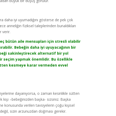
adan büyük bir düşüş görülür.
onra daha iyi uyumadığını gösterse de pek çok
e anneliğin fiziksel taleplerinden bunaldıkları
 verir.
ç bütün aile mensupları için stresli olabilir
rabilir. Bebeğin daha iyi uyuyacağının bir
eği sakinleştirecek alternatif bir yol
bir seçim yapmak önemlidir. Bu özellikle
 sütten kesmeye karar vermeden evvel
vsiyelerine dayanıyorsa, o zaman kesinlikle sütten
 kişi –bebeğinizden başka- sizsiniz. Başka
sme konusunda verilen tavsiyelerin çoğu kişisel
 değil, sizin arzunuzdan doğması gerekir.