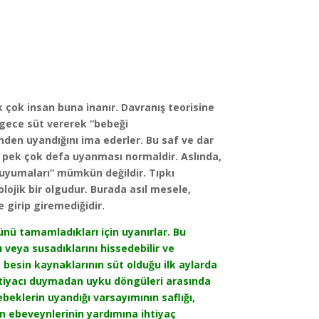
ok insan buna inanır. Davranış teorisine
gece süt vererek “bebeği
den uyandığını ima ederler. Bu saf ve dar
e pek çok defa uyanması normaldir. Aslında,
z uyumaları” mümkün değildir. Tıpkı
lojik bir olgudur. Burada asıl mesele,
girip giremediğidir.
ünü tamamladıkları için uyanırlar.
Bu
veya susadıklarını hissedebilir ve
k besin kaynaklarının süt olduğu ilk aylarda
htiyacı duymadan uyku döngüleri arasında
eklerin uyandığı varsayımının saflığı,
n ebeveynlerinin yardımına ihtiyaç