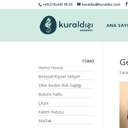
+90(216)449 98 05
kuraldisi@kuraldisi.com
ANA SAY
G
TÜMÜ
Homo Novus
Sara
Bireysel/Kişisel Gelişim
Zihin Beden Ruh Sağlığı
Bütüne Katkı
Çeşni
Kalem Kutusu
Mutfak