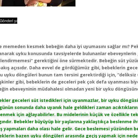
e memeden kesmek bebeğin daha iyi uyumasını sağlar mı? Pek ç
anarak uyku konusunda tavsiyelerde bulunanlar ebeveynlerin 
lendirmemesi” gerektiğini öne sürmektedir. Bebeğin süt yüzün
bakış açısıdır. Daha evvel de gördüğümüz gibi, bebeklerin gec
u uyku döngüleri bunun tam tersini gerektirdiği için, “deliksi
şkinler gibi, bebeklerin de geceleri pek çok defa uyanması biyo
eğin ebeveyninin müdahalesi olmadan yeni bir uyku döngüsüne 
kler geceleri süt istedikleri için uyanmazlar, bir uyku döngüs
ünün sonunda daha uyanık hale geldikleri zaman acıktıklarını 
enmek için ağlayabilirler. Bu midelerinin küçük ve özellikle te
ındır. Bebekler büyüyüp bir yaşlarına yaklaştıkça beslenme i
ş yapmaları daha olası hale gelir. Gece beslemesi yüzünden beb
klerin bazen uyku döngüleri arasında geçiş yapmak için nede