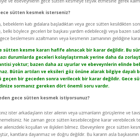
ğiyle ve ebeveynlerin gece sütten kesmeye teşvik etmesine gerek kalm
gece sütten kesmek isterseniz?
m, bebeklerin katı gıdalara başladıktan veya gece sütten kesildikten s
, belki böylece geceleri bir başkası yardım edebileceği veya bazen sadec
, gece beslemesini azaltmanın veya kesmenin zamanının geldiğine karar
 sütten kesme kararı hafife alınacak bir karar değildir. Bu süre
azı durumlarda geceleri kolaylaştırmak yerine daha da zorlaştı
ntisi yoktur; bazen daha az uyurlar ve ebeveynlerin elinde beb
az. Bütün artıları ve eksileri göz önüne alarak bilgiye dayalı 
 geçen bir geceden sonra verilecek bir karar değildir. Gece
inize sormanız gereken dört önemli soru vardır.
eden gece sütten kesmek istiyorsunuz?
tınız ister arkadaşların ister ailenin veya uzmanların görüşlerine ve ta
emelisiniz. Ne zaman gece sütten kesebileceğine karar verebilecek tek
e ailenizdeki koşulları ve ilişkileri bilmez. Ebeveynlere gece sütten ke
ştür, kanıtlara dayanmaz ve doğru değildir. Bu kararın asla başkasının