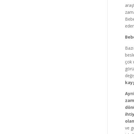
araş
zama
Bebe
eden
Bebe
Bazı
besl
çok 
görü
deği
kayg
Ayrı
zama
dön
ihti
olan
ve g