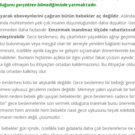
duğunu
gerçekten bilmediğimizde
yatmaktadır.
yarak ebeveynlerini çağıran bütün bebekler aç değildir.
Aslında 
sında muhtemelen pek çok insanın düşündüğünden daha düşüktür. Gerçek
enmeden daha fazlasıdır.
Emzirmek inanılmaz ölçüde rahatlatıcıd
nleştirebilir
. Gece beslemesi, diş çıkartırken yaşadıkları ağrıyı geçirme
üz bulunmayan veya meşgul olan bir anneyle yeniden bağlantı kurmanın 
emesini, özellikle ayrılık kaygısı ve gelişim sıçramaları dönemlerinde k
anabilirler. Bunların hiçbirinin açlıkla bir ilgisi yoktur fakat çözüm ayn
la ilgili olmayan bu ihtiyaçları ortadan kaldırmazsınız. Bu ihtiyaçlar oldu
 da ortadan kalkmış olur.
 beslemesi kötü bir alışkanlık değildir. Gece beslemesi bir bebeği ge
emesi uykusuz gecelerin nedeni değildir. Memeye yakın uyumak bir b
lerin nedeni bebek gibi uyuyan bebeklerdir; gece beslemesi sadece bi
ıtın” gece beslemelerine son vermek olduğuna inanmak bunu önerenle
rmenin hem annede hem bebekte nasıl gece uykusunu teşvik edebildi
manın nedeni değil,
çözümüdür
.
, bebekler gün içinde, özellikle katı gıdalarla daha çok beslenirlerse n