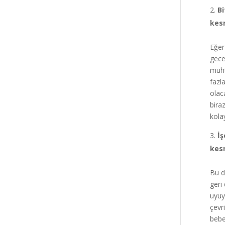
Bi
kes
Eğer
gece
muht
fazl
olac
bira
kolay
İş
kes
Bu d
geri
uyuy
çevr
bebe