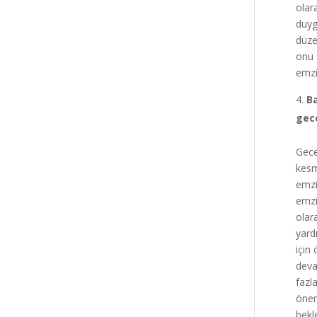
olar
duyg
düze
onu 
emzi
Ba
gec
Gece
kesm
emzi
emzi
olar
yard
için
deva
fazl
önem
bekl