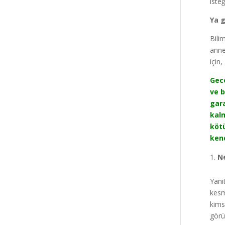
iste
Ya 
Bili
anne
için
Gece
ve b
gara
kalm
kötü
kend
N
Yanı
kesm
kims
görü