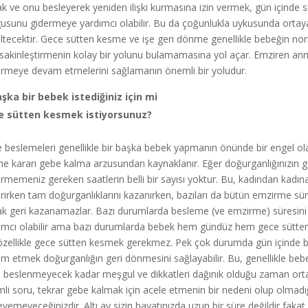
ak ve onu besleyerek yeniden ilişki kurmasına izin vermek, gün içinde si
usunu gidermeye yardımcı olabilir. Bu da çoğunlukla uykusunda ortaya
ltecektir. Gece sütten kesme ve işe geri dönme genellikle bebeğin n
sakinleştirmenin kolay bir yolunu bulamamasına yol açar. Emziren an
rmeye devam etmelerini sağlamanın önemli bir yoludur.
şka bir bebek istediğiniz için mi
e sütten kesmek istiyorsunuz?
 beslemeleri genellikle bir başka bebek yapmanın önünde bir engel o
e kararı gebe kalma arzusundan kaynaklanır. Eğer doğurganlığınızın ge
rmemeniz gereken saatlerin belli bir sayısı yoktur. Bu, kadından kadı
rirken tam doğurganlıklarını kazanırken, bazıları da bütün emzirme sü
ak geri kazanamazlar. Bazı durumlarda besleme (ve emzirme) süresini
ımcı olabilir ama bazı durumlarda bebek hem gündüz hem gece sütten
 özellikle gece sütten kesmek gerekmez. Pek çok durumda gün içinde 
m etmek doğurganlığın geri dönmesini sağlayabilir. Bu, genellikle beb
a beslenmeyecek kadar meşgul ve dikkatleri dağınık olduğu zaman orta
li soru, tekrar gebe kalmak için acele etmenin bir nedeni olup olmadığı
eyemeyeceğinizdir. Altı ay sizin hayatınızda uzun bir süre değildir fakat