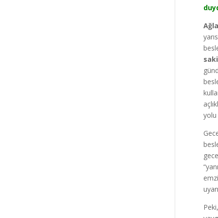
duy
Ağla
yarı
besl
saki
günd
besl
kull
açlık
yolu
Gece
besl
gece
“yan
emzi
uyan
Peki