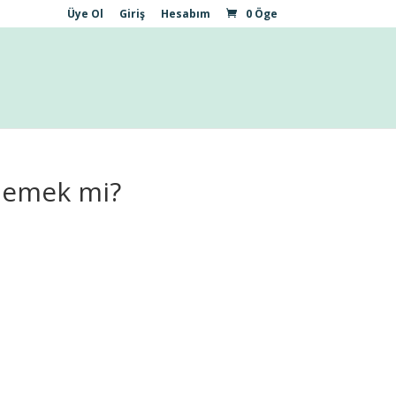
Üye Ol
Giriş
Hesabım
0 Öge
memek mi?