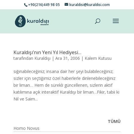
+90(216)449 98 05
kuraldisi@kuraldisi.com
Kuraldışı’nın Yeni Yıl Hediyesi…
tarafından
Kuraldışı
|
Ara 31, 2006
|
Kalem Kutusu
sığınabileceğiniz; insana dair her şeyi bulabileceğiniz;
sizler için seçtiğimiz özel haberlerle dinlenebileceğiniz
bir liman… Hem de sürekli güncellenen, sizlerin aktif
katılımına açık interaktif Kuraldışı bir liman…Fikir, tabii ki
Nil ve Saim...
TÜMÜ
Homo Novus