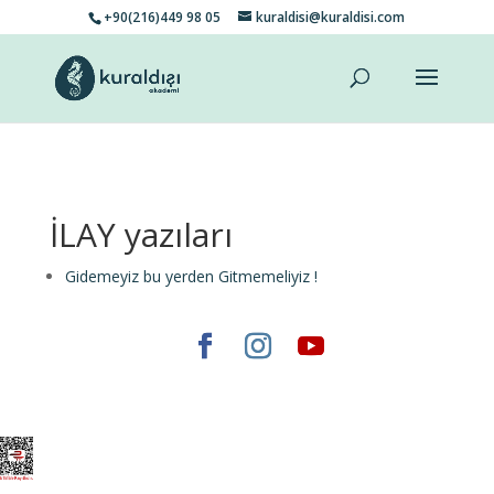
+90(216)449 98 05
kuraldisi@kuraldisi.com
İLAY yazıları
Gidemeyiz bu yerden Gitmemeliyiz !
Elegant Themes
tarafından tasarlandı. |
WordPress
gururla sunar.