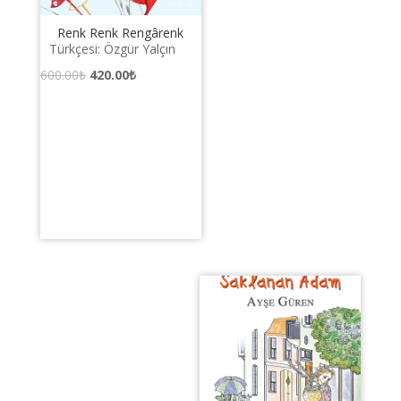
Renk Renk Rengârenk
Türkçesi: Özgür Yalçın
Orijinal
Şu
600.00
₺
420.00
₺
fiyat:
andaki
600.00₺.
fiyat:
420.00₺.