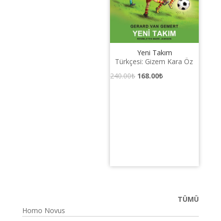
Yeni Takım
Türkçesi: Gizem Kara Öz
Orijinal
Şu
240.00
₺
168.00
₺
fiyat:
andaki
240.00₺.
fiyat:
168.00₺.
TÜMÜ
Homo Novus