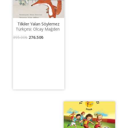
Tilkiler Yalan Söylemez
Türkçesi: Olcay Mağden
Orijinal
Şu
395.00
₺
276.50
₺
fiyat:
andaki
395.00₺.
fiyat:
276.50₺.