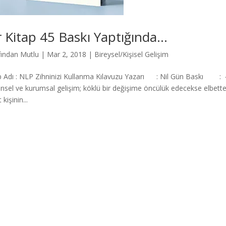
r Kitap 45 Baskı Yaptığında…
fından
Mutlu
|
Mar 2, 2018
|
Bireysel/Kişisel Gelişim
p Adı : NLP Zihninizi Kullanma Kılavuzu Yazarı : Nil Gün Baskı : 45
nsel ve kurumsal gelişim; köklü bir değişime öncülük edecekse elbette anl
 kişinin...
Press
gururla sunar.