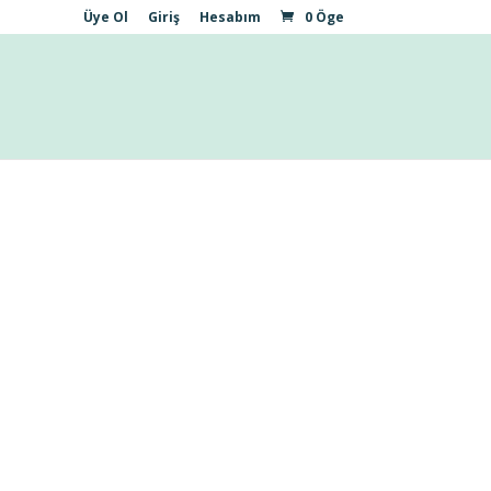
Üye Ol
Giriş
Hesabım
0 Öge