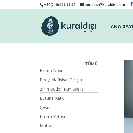
+90(216)449 98 05
kuraldisi@kuraldisi.com
ANA SAY
TÜMÜ
Homo Novus
Bireysel/Kişisel Gelişim
Zihin Beden Ruh Sağlığı
Bütüne Katkı
Çeşni
Kalem Kutusu
Mutfak