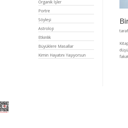
Organik İşler
Portre
Bi
Söyleşi
Astroloji
tara
Etkinlik
Kita
Büyüklere Masallar
düşü
Kimin Hayatını Yaşıyorsun
fakat
Elegant Themes
tarafından tasarlandı. |
Word