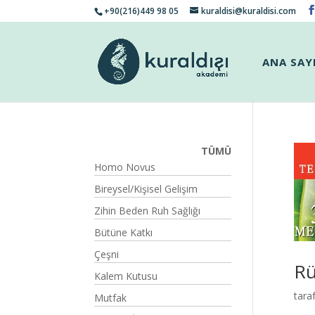
+90(216)449 98 05
kuraldisi@kuraldisi.com
ANA SAY
TÜMÜ
Homo Novus
Bireysel/Kişisel Gelişim
Zihin Beden Ruh Sağlığı
Bütüne Katkı
Çeşni
Rü
Kalem Kutusu
tara
Mutfak