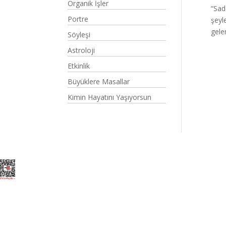
Organik İşler
“Sad
Portre
şeyl
gele
Söyleşi
Astroloji
Etkinlik
Büyüklere Masallar
Kimin Hayatını Yaşıyorsun
Elegant Themes
tarafından tasarlandı. |
Word