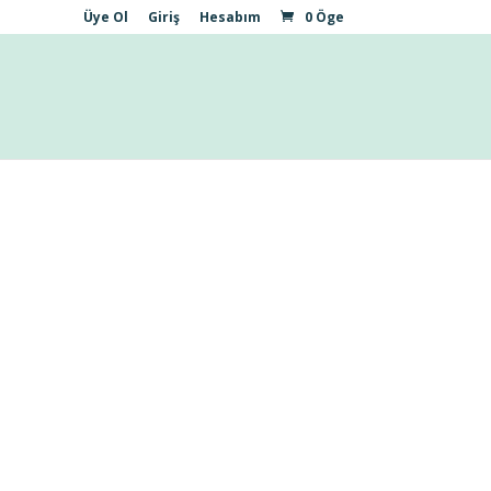
Üye Ol
Giriş
Hesabım
0 Öge