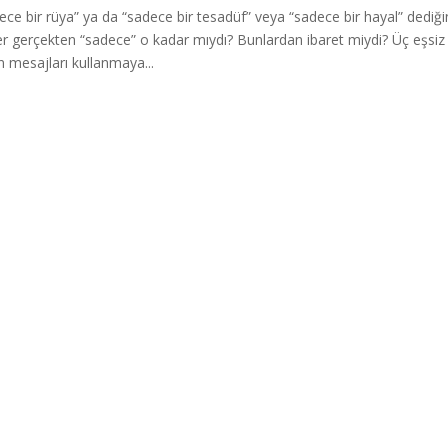
ece bir rüya” ya da “sadece bir tesadüf” veya “sadece bir hayal” dediğ
er gerçekten “sadece” o kadar mıydı? Bunlardan ibaret miydi? Üç eşsiz
n mesajları kullanmaya...
Press
gururla sunar.