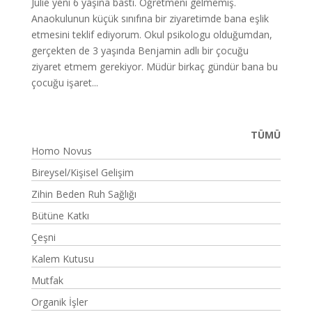
Julie yeni 6 yaşına bastı. Öğretmeni gelmemiş.
Anaokulunun küçük sınıfına bir ziyaretimde bana eşlik
etmesini teklif ediyorum. Okul psikologu olduğumdan,
gerçekten de 3 yaşında Benjamin adlı bir çocuğu
ziyaret etmem gerekiyor. Müdür birkaç gündür bana bu
çocuğu işaret...
TÜMÜ
Homo Novus
Bireysel/Kişisel Gelişim
Zihin Beden Ruh Sağlığı
Bütüne Katkı
Çeşni
Kalem Kutusu
Mutfak
Organik İşler