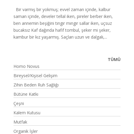
Bir varmış bir yokmuş; evvel za­man içinde, kalbur
saman içinde, develer tellal iken, pireler berber iken,
ben annemin beşiğini tıngır mıngır sallar iken, uçsuz
bucaksız Kaf dağında hafif tombul, şeker mi şeker,
kambur bir kız yaşarmış. Saçları uzun ve dalgalı,...
TÜMÜ
Homo Novus
Bireysel/Kişisel Gelişim
Zihin Beden Ruh Sağlığı
Bütüne Katkı
Çeşni
Kalem Kutusu
Mutfak
Organik İşler