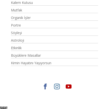
Kalem Kutusu
Mutfak
Organik İşler
Portre
Söyleşi
Astroloji
Etkinlik
Büyüklere Masallar
Kimin Hayatını Yaşıyorsun
Elegant Themes
tarafından tasarlandı. |
WordPress
gururla sunar.