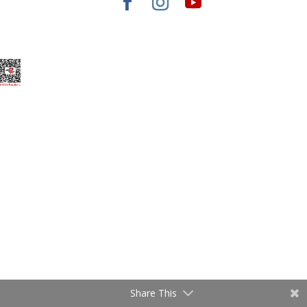
Elegant Themes
tarafından tasarlandı. |
WordPress
gururla sunar.
Share This