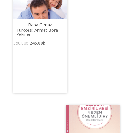
Baba Olmak
Türkçesi: Ahmet Bora
Pekiner
Orijinal
Şu
350.00
₺
245.00
₺
fiyat:
andaki
350.00₺.
fiyat:
245.00₺.