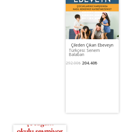
Çileden Çıkan Ebeveyn
Türkçesi: Senem
Balaban
Orijinal
Şu
292.00
₺
204.40
₺
fiyat:
andaki
292.00₺.
fiyat:
204.40₺.