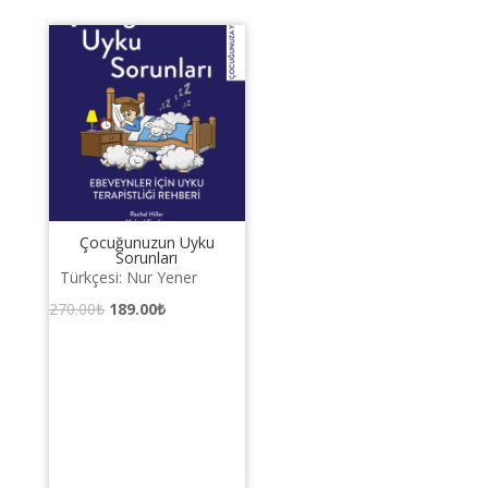
Çocuğunuzun Uyku
Sorunları
Türkçesi: Nur Yener
Orijinal
Şu
270.00
₺
189.00
₺
fiyat:
andaki
270.00₺.
fiyat:
189.00₺.