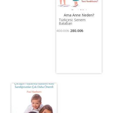
Ama Anne Neden?
Türkçesi: Senem
Balaban
Orijinal
Şu
400.00
₺
280.00
₺
fiyat:
andaki
400.00₺.
fiyat:
280.00₺.