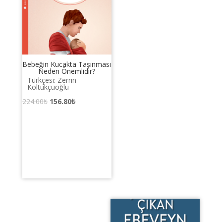
Bebeğin Kucakta Taşınması
Neden Önemlidir?
Türkçesi: Zerrin
Koltukçuoğlu
Orijinal
Şu
224.00
₺
156.80
₺
fiyat:
andaki
224.00₺.
fiyat:
156.80₺.