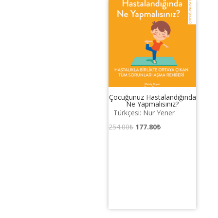
Çocuğunuz Hastalandığında
Ne Yapmalısınız?
Türkçesi: Nur Yener
Orijinal
Şu
254.00
₺
177.80
₺
fiyat:
andaki
254.00₺.
fiyat:
177.80₺.