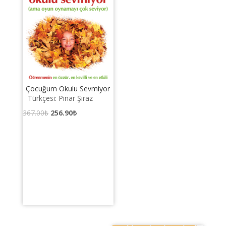
Çocuğum Okulu Sevmiyor
Türkçesi: Pınar Şiraz
Orijinal
Şu
367.00
₺
256.90
₺
fiyat:
andaki
367.00₺.
fiyat:
256.90₺.