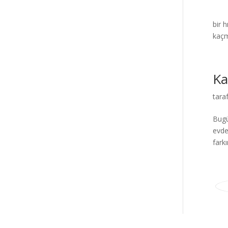
Zihn
bir 
kaçmı
Ka
tara
Bugü
evde
farkı
Elegant Themes
tarafından tasarlandı. |
Word