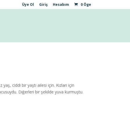
Üye Ol
Giriş
Hesabım
0 Öge
 yaş, ciddi bir yaştı ailesi için. Kızları için
cusuydu. Diğerleri bir şekilde yuva kurmuştu.