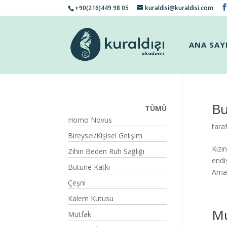
+90(216)449 98 05
kuraldisi@kuraldisi.com
ANA SAY
Bu
TÜMÜ
Homo Novus
tara
Bireysel/Kişisel Gelişim
Kızın
Zihin Beden Ruh Sağlığı
endi
Bütüne Katkı
Ama 
Çeşni
Kalem Kutusu
Mu
Mutfak