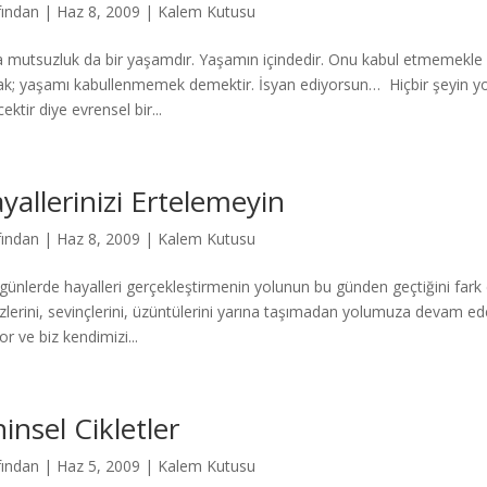
fından
|
Haz 8, 2009
|
Kalem Kutusu
 mutsuzluk da bir yaşamdır. Yaşamın içindedir. Onu kabul etmemekle
ak; yaşamı kabullenmemek demektir. İsyan ediyorsun… Hiçbir şeyin yo
ektir diye evrensel bir...
yallerinizi Ertelemeyin
fından
|
Haz 8, 2009
|
Kalem Kutusu
günlerde hayalleri gerçekleştirmenin yolunun bu günden geçtiğini fark
zlerini, sevinçlerini, üzüntülerini yarına taşımadan yolumuza devam ed
or ve biz kendimizi...
hinsel Cikletler
fından
|
Haz 5, 2009
|
Kalem Kutusu