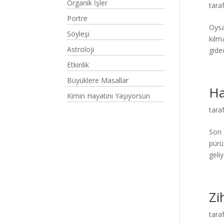
Organik İşler
tara
Portre
Oysa
Söyleşi
kılm
Astroloji
gidec
Etkinlik
Büyüklere Masallar
Ha
Kimin Hayatını Yaşıyorsun
tara
Son 
pürü
geliy
Zi
tara