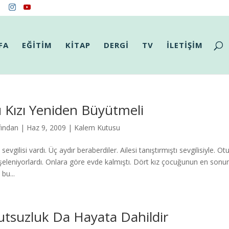
FA
EĞİTİM
KİTAP
DERGİ
TV
İLETİŞİM
 Kızı Yeniden Büyütmeli
fından
|
Haz 9, 2009
|
Kalem Kutusu
 sevgilisi vardı. Üç aydır beraberdiler. Ailesi tanıştırmıştı sevgilisiyle. Otuz
şeleniyorlardı. Onlara göre evde kalmıştı. Dört kız çocuğunun en sonun
bu...
tsuzluk Da Hayata Dahildir