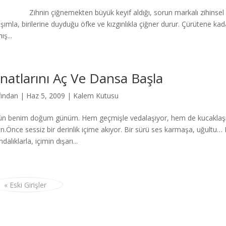
in çiğnemekten büyük keyif aldığı, sorun markalı zihinsel cikle
hışımla, birilerine duyduğu öfke ve kızgınlıkla çiğner durur. Çürütene 
ş...
natlarını Aç Ve Dansa Başla
fından
|
Haz 5, 2009
|
Kalem Kutusu
n benim doğum günüm. Hem geçmişle vedalaşıyor, hem de kucaklaşıyo
n.Önce sessiz bir derinlik içime akıyor. Bir sürü ses karmaşa, uğultu… 
ndalıklarla, içimin dışarı...
« Eski Girişler
Press
gururla sunar.