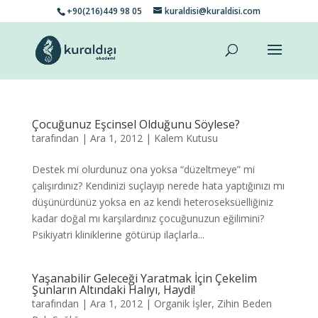
+90(216)449 98 05
kuraldisi@kuraldisi.com
Çocuğunuz Eşcinsel Olduğunu Söylese?
tarafından
|
Ara 1, 2012
|
Kalem Kutusu
Destek mi olurdunuz ona yoksa “düzeltmeye” mi
çalışırdınız? Kendinizi suçlayıp nerede hata yaptığınızı mı
düşünürdünüz yoksa en az kendi heteroseksüelliğiniz
kadar doğal mı karşılardınız çocuğunuzun eğilimini?
Psikiyatri kliniklerine götürüp ilaçlarla...
Yaşanabilir Geleceği Yaratmak İçin Çekelim
Şunların Altındaki Halıyı, Haydi!
tarafından
|
Ara 1, 2012
|
Organik İşler
,
Zihin Beden