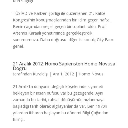
Ruh Sağlığı
TÜSİAD ve KalDer işbirliği ile düzenlenen 21. Kalite
Kongresi’nin konuşmacılarından biri idim geçen hafta.
Benim açımdan neşeli geçen bir toplantı oldu. Prof.
Artemis Karaali yönetiminde gerçekleştirdik
sunumumuzu. Daha doğrusu diğer iki konuk; City Farm
genel...
21 Aralık 2012: Homo Sapiensten Homo Novusa
Doğru
tarafından
Kuraldışı
|
Ara 1, 2012
|
Homo Novus
21 Aralık’ta dünyanın değişik köşelerinde kıyameti
bekleyen bir insan nüfusu var bu gezegende. Aynı
zamanda bu tarihi, ruhsal dönüşümün hızlanmaya
başladığı tarih olarak algılayanlar da var. Ben 1970’li
yıllardan itibaren başlayan bu dönemi Bilgi Çağından
Bilinç...