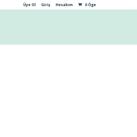
Üye Ol
Giriş
Hesabım
0 Öge