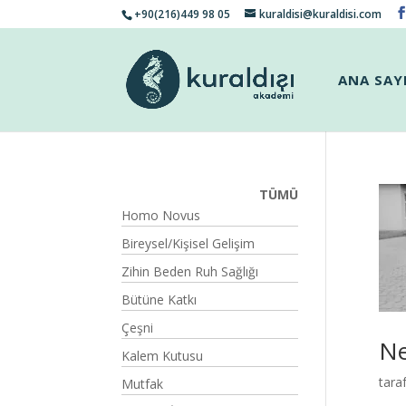
+90(216)449 98 05
kuraldisi@kuraldisi.com
ANA SAY
TÜMÜ
Homo Novus
Bireysel/Kişisel Gelişim
Zihin Beden Ruh Sağlığı
Bütüne Katkı
Çeşni
Ne
Kalem Kutusu
tara
Mutfak