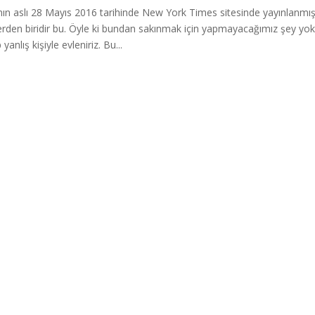
nın aslı 28 Mayıs 2016 tarihinde New York Times sitesinde yayınlanm
erden biridir bu. Öyle ki bundan sakınmak için yapmayacağımız şey yo
 yanlış kişiyle evleniriz. Bu...
Press
gururla sunar.