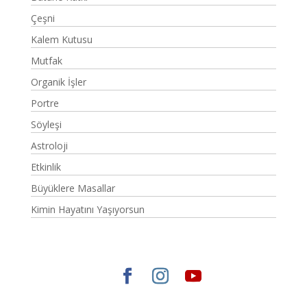
Çeşni
Kalem Kutusu
Mutfak
Organik İşler
Portre
Söyleşi
Astroloji
Etkinlik
Büyüklere Masallar
Kimin Hayatını Yaşıyorsun
Elegant Themes
tarafından tasarlandı. |
WordPress