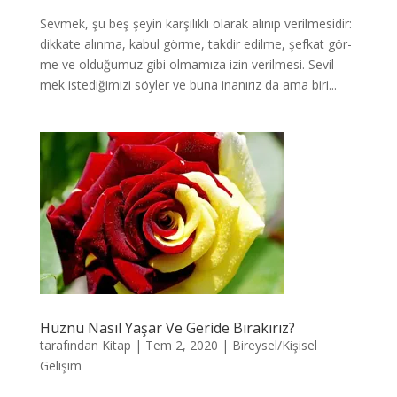
Sev­mek, şu beş şe­yin kar­şı­lık­lı ola­rak alı­nıp ve­ril­me­si­dir:
dik­ka­te alın­ma, ka­bul gör­me, tak­dir edil­me, şef­kat gör­
me ve ol­du­ğu­muz gi­bi ol­ma­mı­za izin ve­ril­me­si. Se­vil­
mek is­te­di­ği­mi­zi söy­ler ve bu­na ina­nı­rız da ama bi­ri...
Hüznü Nasıl Yaşar Ve Geride Bırakırız?
tarafından
Kitap
|
Tem 2, 2020
|
Bireysel/Kişisel
Gelişim