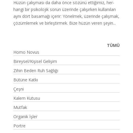
Hü­zün ça­lış­ma­sı da da­ha ön­ce sö­zü­nü et­ti­ği­miz, her­
han­gi bir psi­ko­lo­jik so­run üze­rin­de ça­lı­şır­ken kul­la­nı­lan
ay­nı dört ba­sa­ma­ğı içe­rir: Yö­nel­mek, üze­rin­de ça­lış­mak,
çö­züm­le­mek ve bir­leş­tir­mek. Bi­ze hü­zün ve­ren şe­yin...
TÜMÜ
Homo Novus
Bireysel/Kişisel Gelişim
Zihin Beden Ruh Sağlığı
Bütüne Katkı
Çeşni
Kalem Kutusu
Mutfak
Organik İşler
Portre