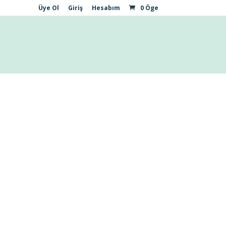
Üye Ol
Giriş
Hesabım
0 Öge