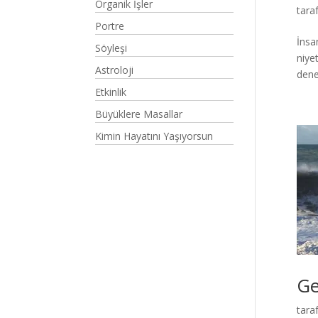
Organik İşler
tara
Portre
İnsa
Söyleşi
niye
Astroloji
dene
Etkinlik
Büyüklere Masallar
Kimin Hayatını Yaşıyorsun
Ge
tara