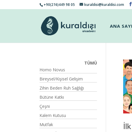
+90(216)449 98 05
kuraldisi@kuraldisi.com
ANA SAY
TÜMÜ
Homo Novus
Bireysel/Kişisel Gelişim
Zihin Beden Ruh Sağlığı
Bütüne Katkı
Çeşni
Kalem Kutusu
İl
Mutfak