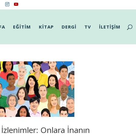
FA
EĞİTİM
KİTAP
DERGİ
TV
İLETİŞİM
k İzlenimler: Onlara İnanın