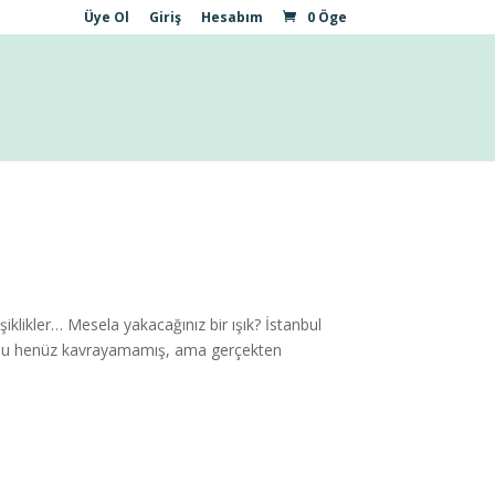
Üye Ol
Giriş
Hesabım
0 Öge
klikler… Mesela yakacağınız bir ışık? İstanbul
ugunu henüz kavrayamamış, ama gerçekten