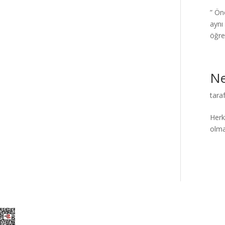
” Ön
aynı
öğre
Ne
tara
Herk
olma
Elegant Themes
tarafından tasarlandı. |
Word