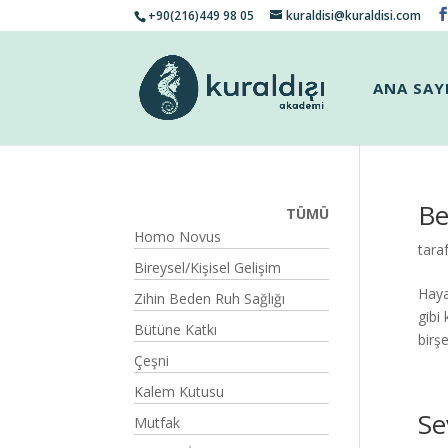
+90(216)449 98 05
kuraldisi@kuraldisi.com
ANA SAY
Be
TÜMÜ
Homo Novus
tara
Bireysel/Kişisel Gelişim
Haya
Zihin Beden Ruh Sağlığı
gibi
Bütüne Katkı
birşe
Çeşni
Kalem Kutusu
Se
Mutfak