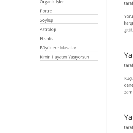
Organik İşler
tara
Portre
Yoru
Söyleşi
karş
Astroloji
gitti!.
Etkinlik
Büyüklere Masallar
Ya
Kimin Hayatını Yaşıyorsun
tara
Küçü
dene
zama
Ya
tara