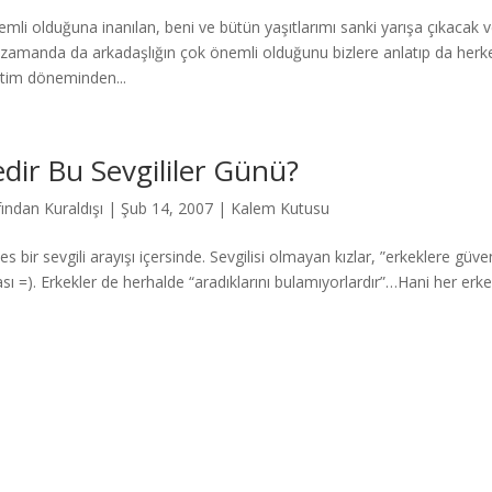
emli olduğuna inanılan, beni ve bütün yaşıtlarımı sanki yarışa çıkacak 
 zamanda da arkadaşlığın çok önemli olduğunu bizlere anlatıp da herke
tim döneminden...
dir Bu Sevgililer Günü?
fından
Kuraldışı
|
Şub 14, 2007
|
Kalem Kutusu
es bir sevgili arayışı içersinde. Sevgilisi olmayan kızlar, ”erkeklere gü
sı =). Erkekler de herhalde “aradıklarını bulamıyorlardır”…Hani her erkek
Press
gururla sunar.