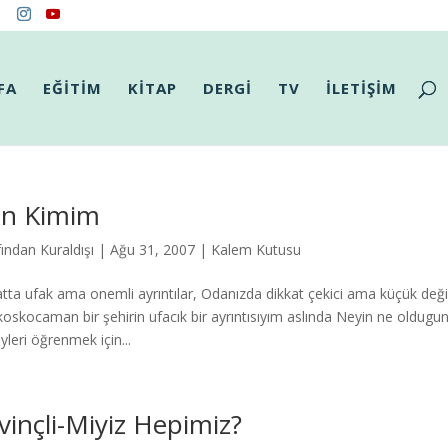
FA
EĞİTİM
KİTAP
DERGİ
TV
İLETİŞİM
n Kimim
fından
Kuraldışı
|
Ağu 31, 2007
|
Kalem Kutusu
tta ufak ama onemli ayrıntılar, Odanızda dikkat çekici ama küçük değişi
 koskocaman bir şehirin ufacık bir ayrıntısıyım aslında Neyin ne old
yleri öğrenmek için...
vinçli-Miyiz Hepimiz?