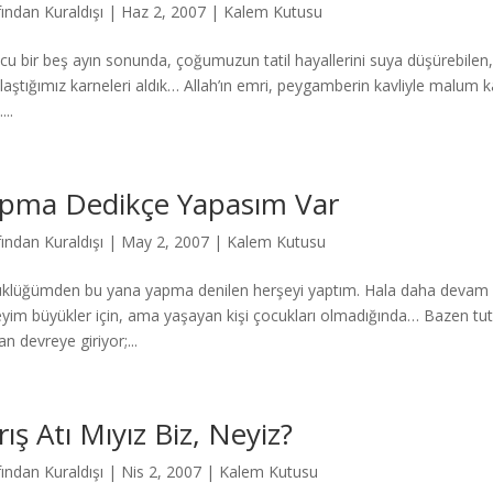
fından
Kuraldışı
|
Haz 2, 2007
|
Kalem Kutusu
cu bir beş ayın sonunda, çoğumuzun tatil hayallerini suya düşürebile
ılaştığımız karneleri aldık… Allah’ın emri, peygamberin kavliyle malum k
....
pma Dedikçe Yapasım Var
fından
Kuraldışı
|
May 2, 2007
|
Kalem Kutusu
klüğümden bu yana yapma denilen herşeyi yaptım. Hala daha devam 
yim büyükler için, ama yaşayan kişi çocukları olmadığında… Bazen tuta
n devreye giriyor;...
rış Atı Mıyız Biz, Neyiz?
fından
Kuraldışı
|
Nis 2, 2007
|
Kalem Kutusu