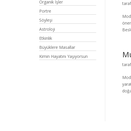
Organik İşler
tara
Portre
Mode
Söyleşi
önem
Astroloji
Besl
Etkinlik
Büyüklere Masallar
Mu
Kimin Hayatını Yaşıyorsun
tara
Mode
yara
doğal
Elegant Themes
tarafından tasarlandı. |
Word