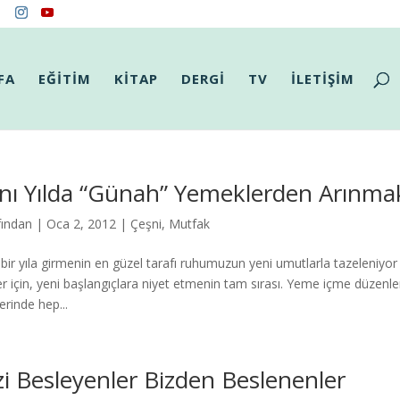
FA
EĞİTİM
KİTAP
DERGİ
TV
İLETİŞİM
nı Yılda “Günah” Yemeklerden Arınma
fından
|
Oca 2, 2012
|
Çeşni
,
Mutfak
 bir yıla girmenin en güzel tarafı ruhumuzun yeni umutlarla tazeleniyor
er için, yeni başlangıçlara niyet etmenin tam sırası. Yeme içme düzenleriy
lerinde hep...
zi Besleyenler Bizden Beslenenler