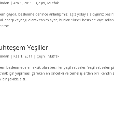
fından
|
Ara 1, 2011
|
Çeşni
,
Mutfak
rn çağda, beslenme denince anladığımız, ağız yoluyla aldığımız besinler
li enerji kaynağı olarak tanımlayan; bunları “ikincil besinler” diye adla
enme...
hteşem Yeşiller
fından
|
Kas 1, 2011
|
Çeşni
,
Mutfak
rn beslenmede en eksik olan besinler yeşil sebzeler. Yeşil sebzeleri p
tmak için yapılması gereken en öncelikli ve temel işlerden biri. Kendin
 bir şekilde sizi...
Press
gururla sunar.