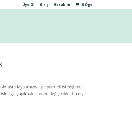
Üye Ol
Giriş
Hesabım
0 Öge
k
 olması. Hayatımızda iyileştirmek istediğimiz
le ilgili yapılmak istenen değişiklikler bu niyet