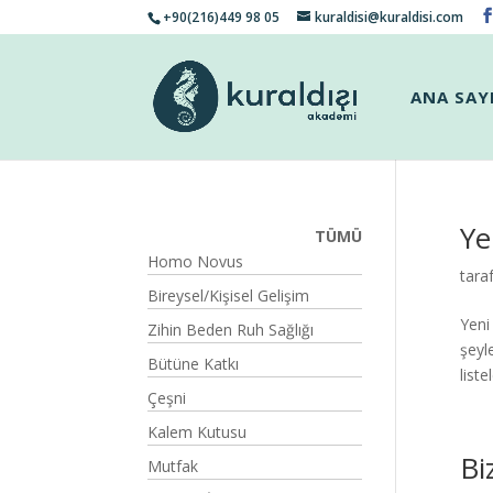
+90(216)449 98 05
kuraldisi@kuraldisi.com
ANA SAY
Ye
TÜMÜ
Homo Novus
tara
Bireysel/Kişisel Gelişim
Yeni
Zihin Beden Ruh Sağlığı
şeyl
Bütüne Katkı
liste
Çeşni
Kalem Kutusu
Bi
Mutfak