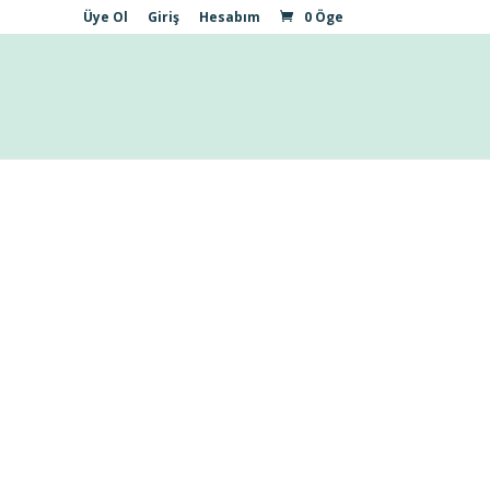
Üye Ol
Giriş
Hesabım
0 Öge