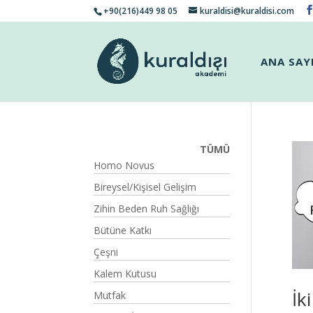
+90(216)449 98 05
kuraldisi@kuraldisi.com
ANA SAY
TÜMÜ
Homo Novus
Bireysel/Kişisel Gelişim
Zihin Beden Ruh Sağlığı
Bütüne Katkı
Çeşni
Kalem Kutusu
İk
Mutfak