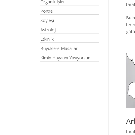
Organik İşler
tara
Portre
Bu h
Söyleşi
tere
Astroloji
götü
Etkinlik
Büyüklere Masallar
Kimin Hayatını Yaşıyorsun
Ar
tara