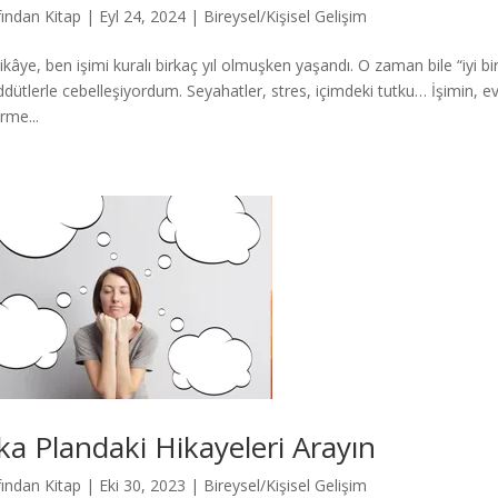
fından
Kitap
|
Eyl 24, 2024
|
Bireysel/Kişisel Gelişim
ikâye, ben işimi kuralı birkaç yıl olmuşken yaşandı. O zaman bile “iyi
ddütlerle cebelleşiyordum. Seyahatler, stres, içimdeki tutku… İşimin, evdek
rme...
ka Plandaki Hikayeleri Arayın
fından
Kitap
|
Eki 30, 2023
|
Bireysel/Kişisel Gelişim