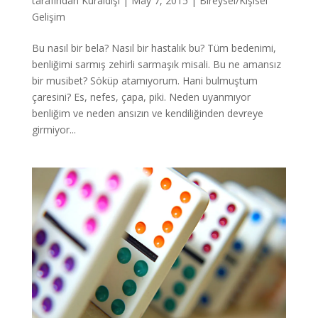
tarafından
Kuraldışı
|
May 7, 2015
|
Bireysel/Kişisel
Gelişim
Bu nasıl bir bela? Nasıl bir hastalık bu? Tüm bedenimi,
benliğimi sarmış zehirli sarmaşık misali. Bu ne amansız
bir musibet? Söküp atamıyorum. Hani bulmuştum
çaresini? Es, nefes, çapa, piki. Neden uyanmıyor
benliğim ve neden ansızın ve kendiliğinden devreye
girmiyor...