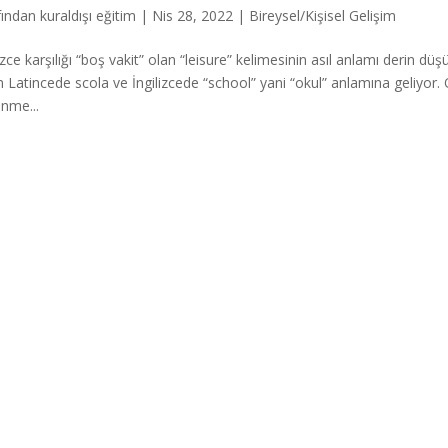
fından
kuraldışı eğitim
|
Nis 28, 2022
|
Bireysel/Kişisel Gelişim
lizce karşılığı “boş vakit” olan “leisure” kelimesinin asıl anlamı derin
m Latincede scola ve İngilizcede “school” yani “okul” anlamına geliyor. O
nme...
Press
gururla sunar.