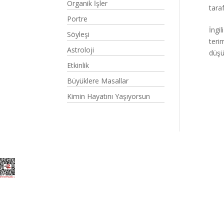
Organik İşler
tara
Portre
İngi
Söyleşi
teri
Astroloji
düşü
Etkinlik
Büyüklere Masallar
Kimin Hayatını Yaşıyorsun
Elegant Themes
tarafından tasarlandı. |
Word