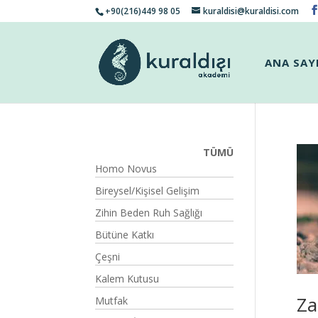
+90(216)449 98 05
kuraldisi@kuraldisi.com
ANA SAY
TÜMÜ
Homo Novus
Bireysel/Kişisel Gelişim
Zihin Beden Ruh Sağlığı
Bütüne Katkı
Çeşni
Kalem Kutusu
Za
Mutfak