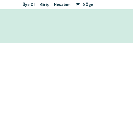
Üye Ol
Giriş
Hesabım
0 Öge