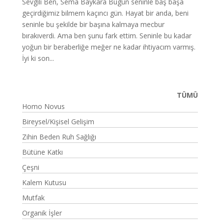
Sevgili Ben, Sema Baykara Bugün seninle baş başa
geçirdiğimiz bilmem kaçıncı gün. Hayat bir anda, beni
seninle bu şekilde bir başına kalmaya mecbur
bırakıverdi. Ama ben şunu fark ettim. Seninle bu kadar
yoğun bir beraberliğe meğer ne kadar ihtiyacım varmış.
İyi ki son...
TÜMÜ
Homo Novus
Bireysel/Kişisel Gelişim
Zihin Beden Ruh Sağlığı
Bütüne Katkı
Çeşni
Kalem Kutusu
Mutfak
Organik İşler