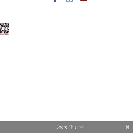
Elegant Themes
tarafından tasarlandı. |
WordPress
gururla sunar.
Share This