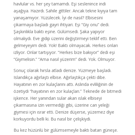
havlular vs. her şey tamamdı. Eşi seslenince indi
aşağıya. Hazırdı. Sahile gittiler. Ancak tekne kıyıya tam
yanaşamıyor. Yüzülecek. İyi de nasıl? Elbisesini
çıkarmaya başladı gayri ihtiyari. Eşi “Giy onu” dedi.
Şaşkınlıkla baktı eşine. Gülümsedi. Şaka yapıyor
olmalıydı. Eve gidip üzerini değiştirmeyi teklif etti. Ben
gelmeyeyim dedi. Yok! Baktı olmayacak. Herkes onları
izliyor. Onlar tartışıyor. “Herkes bize bakıyor” dedi eşi
“Giymelisin.” “Ama nasıl yüzerim” dedi. Yok. Olmuyor.
Sonuç olarak hırsla atladı denize. Yüzmeye başladı.
Islandıkça ağırlaştı elbise. Ağırlaştıkça çekti dibe.
Hayatının en zor kulaçlarını attı. Aslında evliliğinin de
özetiydi “hayatının en zor kulaçları.” Teknede de bitmedi
işkence. Her yanından sular akan ıslak elbiseyi
çıkarmasına izin vermediği gibi, üzerine can yeleği
giymesi için ısrar etti. Denize düşerse, yüzemez diye
korkuyordu belli ki. Bu nasıl bir çelişkiydi.
Bu kez hüzünlü bir gülümsemeyle baktı batan güneşe.