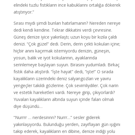
elindeki tuzlu fıstıkların ince kabuklarını ortalığa dökerek
atıştırıyor.”
Sırası mıydı şimdi bunları hatırlamanın? Nereden nereye
dedi kendi kendine. Tekrar dikkatini verdi çevresine.
Güneş denize iyice yakınlaştı; uzun koyu bir kızıla çaldı
denizi. “Çok güzel” dedi. Derin, derin çekti kokuları içine;
hiçbir anını kaçırmak istemiyordu denizin, güneşin,
yosun, balık ve iyot kokularının, ayaklarında
serinlemeye başlayan suyun. Birasını yudumladı. Birkaç
fıstık daha atıştırdı. “İşte hayat” dedi, “işte!” O sırada
kayalıkların üzerindeki deniz salyangozları ve yavru
yengeçler takıldı gözlerine. Çok sevimliydiler. Çok narin
ve estetik hareketleri vardı. Nereye girip, çıkıyorlardı?
Yuvaları kayalıkların altında suyun içinde falan olmalı
diye düşündü…
“Nurrrr … nerdesinnn? Nurrr…” sesler giderek
yakınlaşıyordu. Bulunduğu yerden, zayıflayan gün ışığını
takip ederek, kayalıkların en dibine, denize indiği yolu