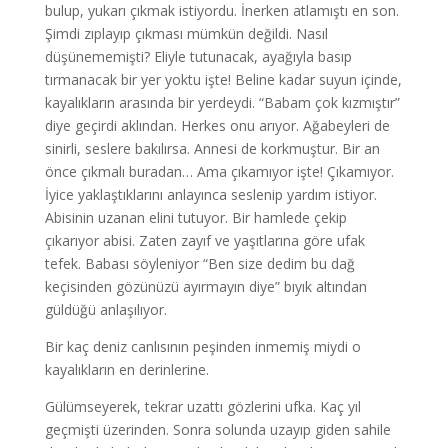
bulup, yukarı çıkmak istiyordu. İnerken atlamıştı en son.
Şimdi zıplayıp çıkması mümkün değildi. Nasıl
düşünememişti? Eliyle tutunacak, ayağıyla basıp
tırmanacak bir yer yoktu işte! Beline kadar suyun içinde,
kayalıkların arasında bir yerdeydi. “Babam çok kızmıştır”
diye geçirdi aklından. Herkes onu arıyor. Ağabeyleri de
sinirli, seslere bakılırsa. Annesi de korkmuştur. Bir an
önce çıkmalı buradan… Ama çıkamıyor işte! Çıkamıyor.
İyice yaklaştıklarını anlayınca seslenip yardım istiyor.
Abisinin uzanan elini tutuyor. Bir hamlede çekip
çıkarıyor abisi. Zaten zayıf ve yaşıtlarına göre ufak
tefek. Babası söyleniyor “Ben size dedim bu dağ
keçisinden gözünüzü ayırmayın diye” bıyık altından
güldüğü anlaşılıyor.
Bir kaç deniz canlısının peşinden inmemiş miydi o
kayalıkların en derinlerine.
Gülümseyerek, tekrar uzattı gözlerini ufka. Kaç yıl
geçmişti üzerinden. Sonra solunda uzayıp giden sahile