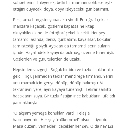
sohbetlerini dinleyecek, belki bir martının sohbete eşlik
ettiğini duyacak, doya, doya izleyecekti gün batımını.
Peki, ama hangisini yapacaktı şimdi. Fotoğraf çekse
manzara kaçacak, gözlerini kapatsa ne kitap
okuyabilecek ne de fotoğraf çekebilecekti. Her şey
tamamdı aslında; deniz, günbatımı, kayalıklar, kokular
tam istediği gibiydi. Ayakları da tamamdı serin suların
içinde. Hayalindeki kayayı da bulmuş, üzerine tünemişti.
Gözlerden ve gürültülerden de uzaktı.
Hepsinden vazgeçti. Soğuk bir bira ve tuzlu fıstıklar alıp
geldi. Hiç üşenmeden tekrar mendireğe tırmandı. Yerini
unutmamak için geriye dönüp, dönüp bakmıştı. Ve
tekrar aynı yere, aynı kayaya tünemişti. Tekrar sarkıttı
bacaklarını suya. Bir tuzlu fıstığın ince kabuklarını ufaladı
parmaklarıyla…
“O akşam yemeğe konukları vardı. Telaşla
hazırlanıyordu. Her şey “mükemmel” olsun istiyordu.
Masa düzeni, yemekler, içecekler her şey. O da ne? Eşi