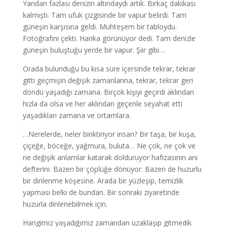
Yarıdan fazlası denizin altındaydı artık. Birkaç dakikası
kalmıştı. Tam ufuk çizgisinde bir vapur belirdi. Tam
güneşin karşısına geldi. Muhteşem bir tabloydu.
Fotoğrafını çekti. Harika görünüyor dedi. Tam denizle
güneşin buluştuğu yerde bir vapur. Şiir gibi…
Orada bulunduğu bu kısa süre içersinde tekrar, tekrar
gitti geçmişin değişik zamanlarına, tekrar, tekrar geri
döndü yaşadığı zamana. Birçok kişiyi geçirdi aklından
hızla da olsa ve her aklından geçenle seyahat etti
yaşadıkları zamana ve ortamlara.
…Nerelerde, neler biriktiriyor insan? Bir taşa, bir kuşa,
çiçeğe, böceğe, yağmura, buluta… Ne çok, ne çok ve
ne değişik anlamlar katarak dolduruyor hafızasının anı
defterini. Bazen bir çöplüğe dönüyor. Bazen de huzurlu
bir dinlenme köşesine. Arada bir yüzleşip, temizlik
yapması belki de bundan. Bir sonraki ziyaretinde
huzurla dinlenebilmek için.
Hangimiz yaşadığımız zamandan uzaklaşıp gitmedik