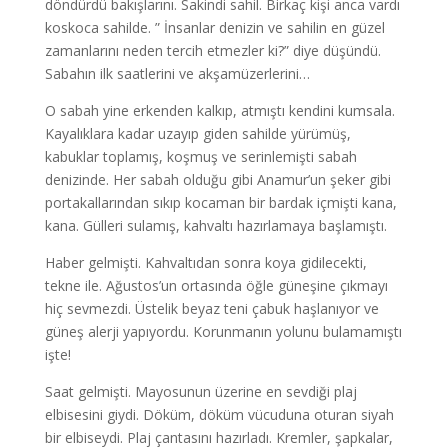
döndürdü bakışlarını. Sakindi sahil. Birkaç kişi anca vardı
koskoca sahilde. ” İnsanlar denizin ve sahilin en güzel
zamanlarını neden tercih etmezler ki?” diye düşündü.
Sabahın ilk saatlerini ve akşamüzerlerini…
O sabah yine erkenden kalkıp, atmıştı kendini kumsala.
Kayalıklara kadar uzayıp giden sahilde yürümüş,
kabuklar toplamış, koşmuş ve serinlemişti sabah
denizinde. Her sabah olduğu gibi Anamur’un şeker gibi
portakallarından sıkıp kocaman bir bardak içmişti kana,
kana. Gülleri sulamış, kahvaltı hazırlamaya başlamıştı.
Haber gelmişti. Kahvaltıdan sonra koya gidilecekti,
tekne ile. Ağustos’un ortasında öğle güneşine çıkmayı
hiç sevmezdi. Üstelik beyaz teni çabuk haşlanıyor ve
güneş alerji yapıyordu. Korunmanın yolunu bulamamıştı
işte!
Saat gelmişti. Mayosunun üzerine en sevdiği plaj
elbisesini giydi. Döküm, döküm vücuduna oturan siyah
bir elbiseydi. Plaj çantasını hazırladı. Kremler, şapkalar,