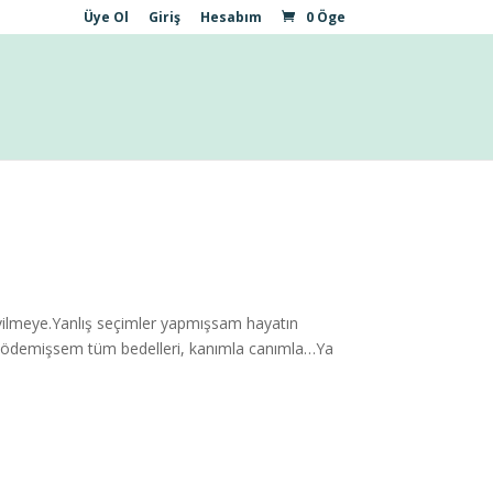
Üye Ol
Giriş
Hesabım
0 Öge
ilmeye.Yanlış seçimler yapmışsam hayatın
a ödemişsem tüm bedelleri, kanımla canımla…Ya