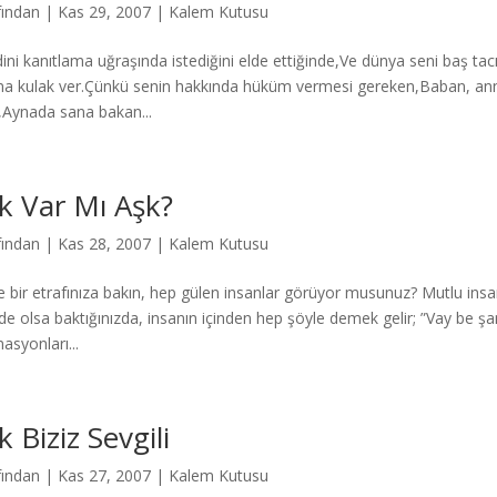
fından
|
Kas 29, 2007
|
Kalem Kutusu
ini kanıtlama uğraşında istediğini elde ettiğinde,Ve dünya seni baş tac
na kulak ver.Çünkü senin hakkında hüküm vermesi gereken,Baban, anne
,Aynada sana bakan...
k Var Mı Aşk?
fından
|
Kas 28, 2007
|
Kalem Kutusu
e bir etrafınıza bakın, hep gülen insanlar görüyor musunuz? Mutlu insan
de olsa baktığınızda, insanın içinden hep şöyle demek gelir; ”Vay be ş
asyonları...
k Biziz Sevgili
fından
|
Kas 27, 2007
|
Kalem Kutusu