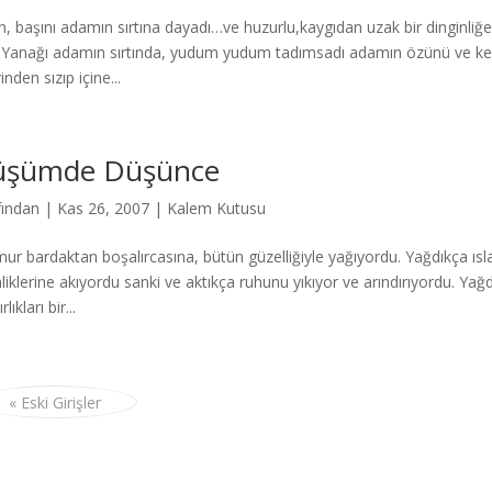
n, başını adamın sırtına dayadı…ve huzurlu,kaygıdan uzak bir dinginliğe
.Yanağı adamın sırtında, yudum yudum tadımsadı adamın özünü ve ken
inden sızıp içine...
üşümde Düşünce
fından
|
Kas 26, 2007
|
Kalem Kutusu
ur bardaktan boşalırcasına, bütün güzelliğiyle yağıyordu. Yağdıkça ısl
nliklerine akıyordu sanki ve aktıkça ruhunu yıkıyor ve arındırıyordu. Y
rlıkları bir...
« Eski Girişler
Press
gururla sunar.