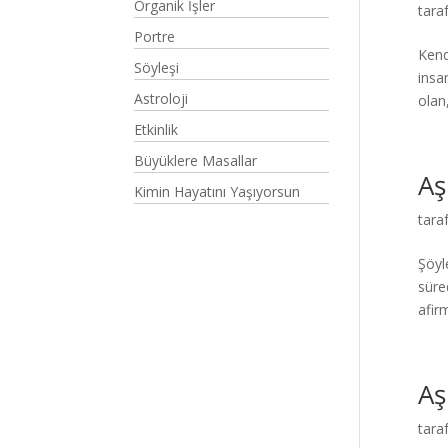
Organik İşler
tara
Portre
Kend
Söyleşi
insa
Astroloji
olan
Etkinlik
Büyüklere Masallar
Aş
Kimin Hayatını Yaşıyorsun
tara
Şöyl
süre
afirm
Aş
tara