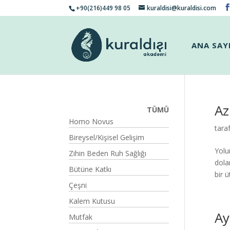
+90(216)449 98 05
kuraldisi@kuraldisi.com
ANA SAY
Az
TÜMÜ
Homo Novus
tara
Bireysel/Kişisel Gelişim
Yolu
Zihin Beden Ruh Sağlığı
dola
Bütüne Katkı
bir 
Çeşni
Kalem Kutusu
Ay
Mutfak