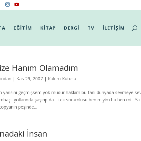
FA
EĞİTİM
KİTAP
DERGİ
TV
İLETİŞİM
ize Hanım Olamadım
fından
|
Kas 29, 2007
|
Kalem Kutusu
n yarısını geçmişsem yok mudur hakkım bu fani dünyada sevmeye sev
mbaçlı yollarında şaşırıp da… tek sorumlusu ben miyim ha ben mi…Y
ütopyanın peşinde...
nadaki İnsan