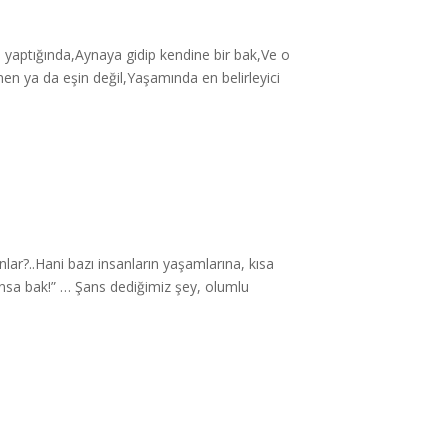
ı yaptığında,Aynaya gidip kendine bir bak,Ve o
n ya da eşin değil,Yaşamında en belirleyici
lar?..Hani bazı insanların yaşamlarına, kısa
ansa bak!” … Şans dediğimiz şey, olumlu