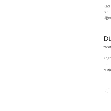
Kadı
oldu
ciğer
D
tara
Yağm
deri
ki ağı
Elegant Themes
tarafından tasarlandı. |
Word