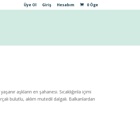
Üye Ol
Giriş
Hesabım
0 Öge
aşanır aşkların en şahanesi. Sıcaklığınla içimi
çalı bulutlu, aklım mutedil dalgalı. Balkanlardan