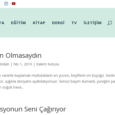
FA
EĞİTİM
KİTAP
DERGİ
TV
İLETİŞİM
n Olmasaydın
fından
|
Nis 1, 2010
|
Kalem Kutusu
 seninle başlamak mutlulukların en yücesi, keyiflerin en büyüğü. Senle y
ıyor, ışığınla dünyamı aydınlatıyorsun. Sensiz başım dumanlı, yüreğim par
n soğuk hava...
syonun Seni Çağırıyor