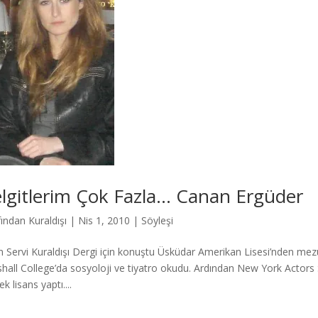
lgitlerim Çok Fazla… Canan Ergüder
fından
Kuraldışı
|
Nis 1, 2010
|
Söyleşi
n Servi Kuraldışı Dergi için konuştu Üsküdar Amerikan Lisesi’nden me
hall College’da sosyoloji ve tiyatro okudu. Ardından New York Actor
k lisans yaptı....