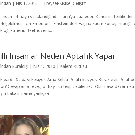
fından
|
Nis 1, 2010
|
Bireysel/Kişisel Gelişim
e insan fırtınaya yakalandığında Tanrı’ya dua eder. Kendisini tehlikede
rleşebilmesi için Emerson Einstein dört yaşına kadar konuşamadığı iç
k öğretmeni, Beethoven’ı...
ıllı İnsanlar Neden Aptallık Yapar
fından
Kuraldışı
|
Nis 1, 2010
|
Kalem Kutusu
k barda Selda’yı kesiyor. Ama Selda Polat’ı kesiyor. Burak evli. Polat 
yor? Cevaplar: a) evet, b) hayır c) tespit edilemez. Okumaya devam 
yin bakalım ama yanlışsa...