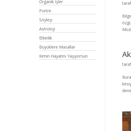
Organik İşler
tara
Portre
Bilg
Söyleşi
özgü
Astroloji
Müzi
Etkinlik
Büyüklere Masallar
Ak
Kimin Hayatını Yaşıyorsun
tara
Bura
kesi
dene