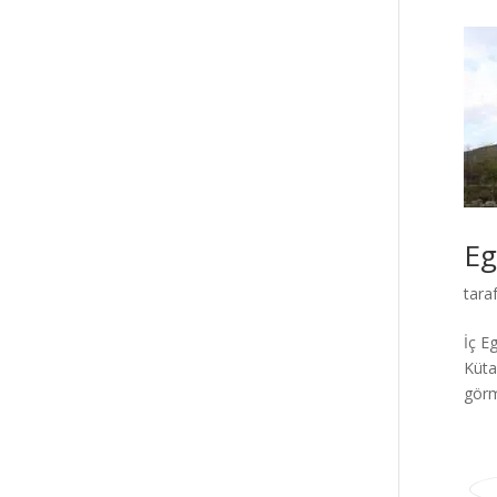
Eg
tara
İç E
Küta
görm