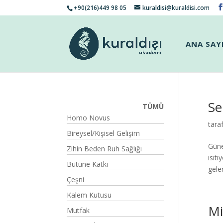
+90(216)449 98 05
kuraldisi@kuraldisi.com
ANA SAY
Se
TÜMÜ
Homo Novus
tara
Bireysel/Kişisel Gelişim
Güne
Zihin Beden Ruh Sağlığı
ısıt
Bütüne Katkı
gele
Çeşni
Kalem Kutusu
Mi
Mutfak