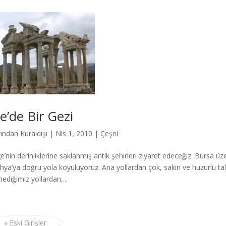
e’de Bir Gezi
fından
Kuraldışı
|
Nis 1, 2010
|
Çeşni
ge’nin derinliklerine saklanmış antik şehirleri ziyaret edeceğiz. Bursa ü
hya’ya doğru yola koyuluyoruz. Ana yollardan çok, sakin ve huzurlu tali
ediğimiz yollardan,...
« Eski Girişler