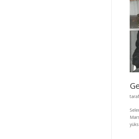
Ge
tara
Sele
Mars
yükse