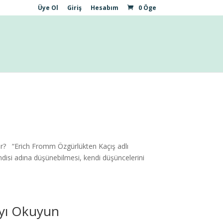
Üye Ol
Giriş
Hesabım
0 Öge
eder? “Erich Fromm Özgürlükten Kaçış adlı
ndisi adına düşünebilmesi, kendi düşüncelerini
ıyı Okuyun