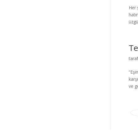
Her 
hatı
üzgün
Te
tara
“Eşi
karş
ve g
Elegant Themes
tarafından tasarlandı. |
Word