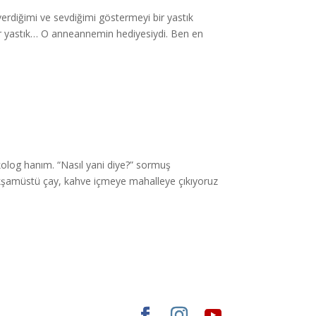
erdiğimi ve sevdiğimi göstermeyi bir yastık
 bir yastık… O anneannemin hediyesiydi. Ben en
ikolog hanım. “Nasıl yani diye?” sormuş
 akşamüstü çay, kahve içmeye mahalleye çıkıyoruz