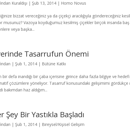
fından
Kuraldışı
|
Şub 13, 2014
|
Homo Novus
iğinize bizzat vereceğiniz ya da çiçekçi aracılığıyla göndereceğiniz kesi
yor musunuz? Vazoya koyduğumuz kesilmiş çiçekler birçok insanda baş a
nlere veya başka...
yerinde Tasarrufun Önemi
fından
|
Şub 1, 2014
|
Bütüne Katkı
n bir defa inandığı bir çaba içerisine girince daha fazla bilgiye ve hede
rnatif çözümlere yöneliyor. Tasarruf konusundaki gelişimimi gördükç
i bakımdan haz aldığım...
r Şey Bir Yastıkla Başladı
fından
|
Şub 1, 2014
|
Bireysel/Kişisel Gelişim