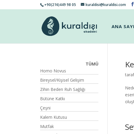
+90(216)449 98 05
kuraldisi@kuraldisi.com
ANA SAY
Ke
TÜMÜ
Homo Novus
tara
Bireysel/Kişisel Gelişim
Nede
Zihin Beden Ruh Sağlığı
eser
Bütüne Katkı
oluşt
Çeşni
Kalem Kutusu
Se
Mutfak