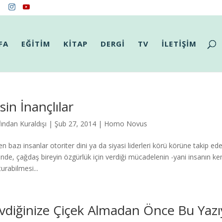
FA
EĞİTİM
KİTAP
DERGİ
TV
İLETİŞİM
sin İnançlılar
fından
Kuraldışı
|
Şub 27, 2014
|
Homo Novus
n bazı insanlar otoriter dini ya da siyasi liderleri körü körüne takip 
inde, çağdaş bireyin özgürlük için verdiği mücadelenin -yani insanın ke
urabilmesi...
vdiğinize Çiçek Almadan Önce Bu Yaz