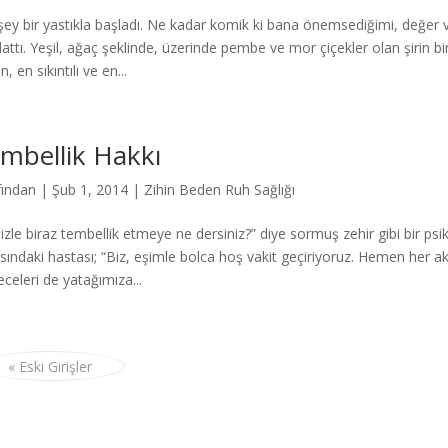
şey bir yastıkla başladı. Ne kadar komik ki bana önemsediğimi, değer v
rlattı. Yeşil, ağaç şeklinde, üzerinde pembe ve mor çiçekler olan şirin
, en sıkıntılı ve en...
mbellik Hakkı
fından
|
Şub 1, 2014
|
Zihin Beden Ruh Sağlığı
nizle biraz tembellik etmeye ne dersiniz?” diye sormuş zehir gibi bir ps
ısındaki hastası; “Biz, eşimle bolca hoş vakit geçiriyoruz. Hemen her
eceleri de yatağımıza...
« Eski Girişler
Press
gururla sunar.