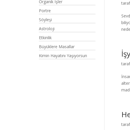
Organik İşler
tara
Portre
Sevd
Söyleşi
bili
Astroloji
nede
Etkinlik
Büyüklere Masallar
İş
Kimin Hayatını Yaşıyorsun
tara
İnsa
alte
madd
He
tara