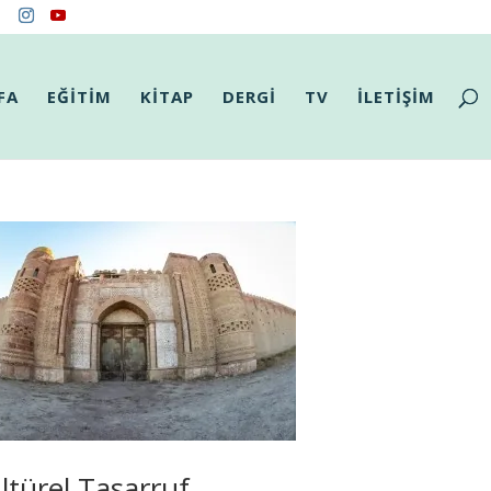
FA
EĞİTİM
KİTAP
DERGİ
TV
İLETİŞİM
ltürel Tasarruf