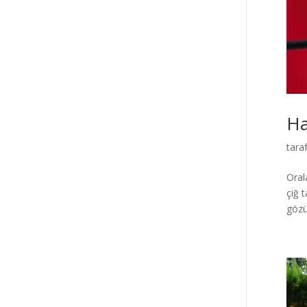
Ha
tara
Oral
çiğ 
gözün