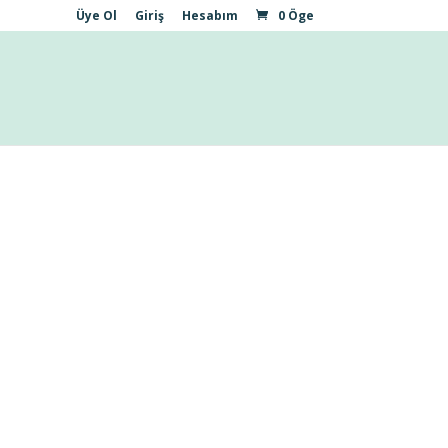
Üye Ol
Giriş
Hesabım
0 Öge