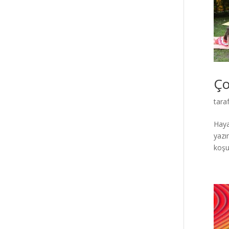
Ço
tara
Haya
yazı
koşuş