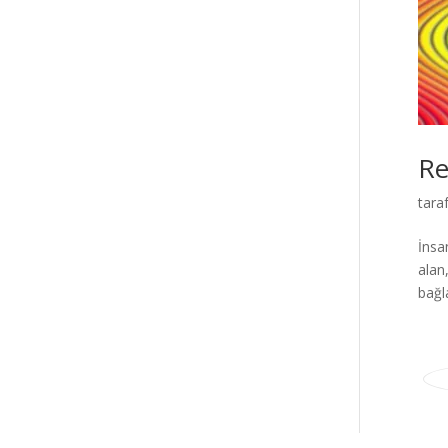
Re
tara
İnsa
alan
bağla