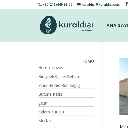
+90(216)449 98 05
kuraldisi@kuraldisi.com
ANA SAY
TÜMÜ
Homo Novus
Bireysel/Kişisel Gelişim
Zihin Beden Ruh Sağlığı
Bütüne Katkı
Çeşni
Kalem Kutusu
Mutfak
Kü