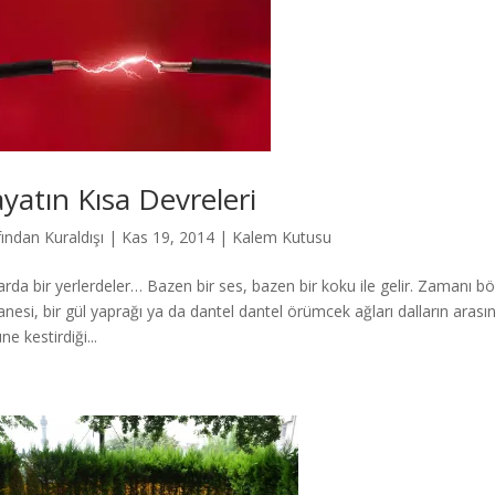
yatın Kısa Devreleri
fından
Kuraldışı
|
Kas 19, 2014
|
Kalem Kutusu
arda bir yerlerdeler… Bazen bir ses, bazen bir koku ile gelir. Zamanı böl
tanesi, bir gül yaprağı ya da dantel dantel örümcek ağları dalların ara
e kestirdiği...