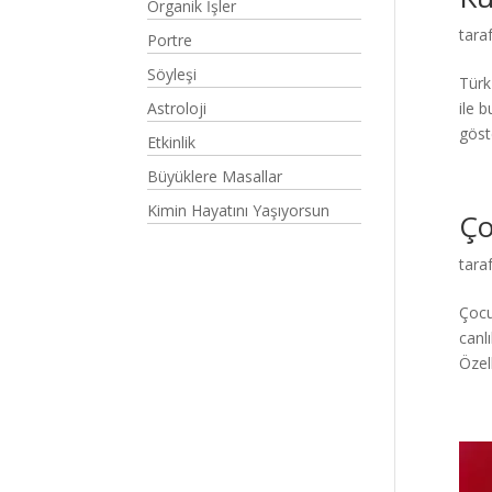
Organik İşler
tara
Portre
Söyleşi
Türk
Astroloji
ile 
göste
Etkinlik
Büyüklere Masallar
Kimin Hayatını Yaşıyorsun
Ço
tara
Çocu
canl
Özel