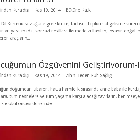
fından
Kuraldışı
|
Kas 19, 2014
|
Bütüne Katkı
 Dil Kurumu sözlüğüne göre kültür, tarihsel, toplumsal gelişme süreci
bunları yaratmada, sonraki nesillere iletmede kullanılan, insanın doğal
ren araçların...
cuğumun Özgüvenini Geliştiriyorum-I
fından
Kuraldışı
|
Kas 19, 2014
|
Zihin Beden Ruh Sağlığı
ğun doğumdan itibaren, hatta hamilelik sırasında anne baba ile kurduğu
ılara, tüm nesnelere ve tüm yaşama karşı alacağı tavırların, benimseyec
likle okul öncesi dönemde...