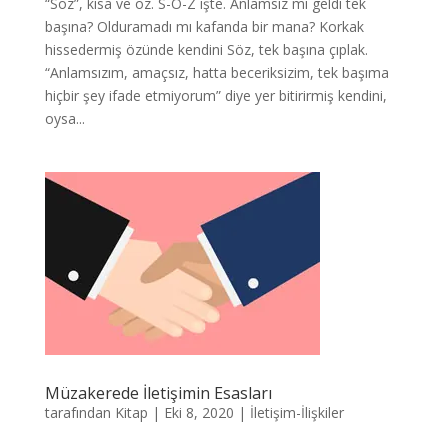
“Söz”, kısa ve öz. S-Ö-Z işte. Anlamsız mı geldi tek
başına? Olduramadı mı kafanda bir mana? Korkak
hissedermiş özünde kendini Söz, tek başına çıplak.
“Anlamsızım, amaçsız, hatta beceriksizim, tek başıma
hiçbir şey ifade etmiyorum” diye yer bitirirmiş kendini,
oysa...
Müzakerede İletişimin Esasları
tarafından
Kitap
|
Eki 8, 2020
|
İletişim-İlişkiler