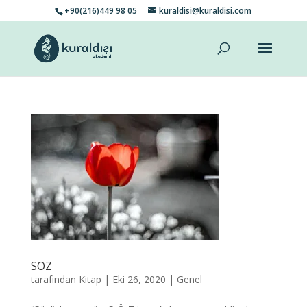
+90(216)449 98 05
kuraldisi@kuraldisi.com
SÖZ
tarafından
Kitap
|
Eki 26, 2020
|
Genel