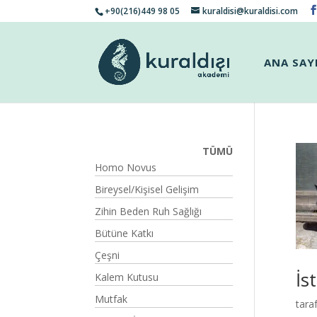
+90(216)449 98 05
kuraldisi@kuraldisi.com
ANA SAY
TÜMÜ
Homo Novus
Bireysel/Kişisel Gelişim
Zihin Beden Ruh Sağlığı
Bütüne Katkı
Çeşni
İs
Kalem Kutusu
Mutfak
tara