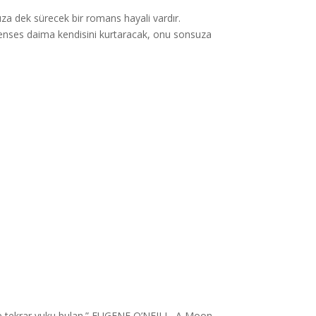
uza dek sürecek bir romans hayali vardır.
 prenses daima kendisini kurtaracak, onu sonsuza
 ve tekrar vuku bulan.” EUGENE O’NEILL, A Moon