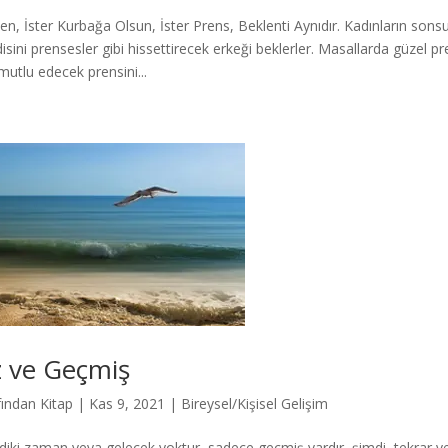
en, İster Kurbağa Olsun, İster Prens, Beklenti Aynıdır. Kadınların sons
isini prensesler gibi hissettirecek erkeği beklerler. Masallarda güzel
mutlu edecek prensini...
z ve Geçmiş
fından
Kitap
|
Kas 9, 2021
|
Bireysel/Kişisel Gelişim
diki zaman veya gelecek yoktur, sadece geçmiş vardır, şimdi, tekrar