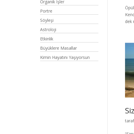
Organik İşler
Öpül
Portre
Kend
Söyleşi
dek 
Astroloji
Etkinlik
Büyüklere Masallar
Kimin Hayatını Yaşıyorsun
Si
tara
“Şim