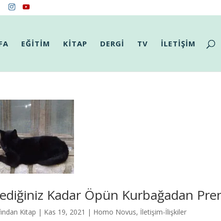
FA
EĞİTİM
KİTAP
DERGİ
TV
İLETİŞİM
tediğiniz Kadar Öpün Kurbağadan Pre
fından
Kitap
|
Kas 19, 2021
|
Homo Novus
,
İletişim-İlişkiler