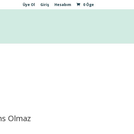
Üye Ol
Giriş
Hesabım
0 Öge
ns Olmaz