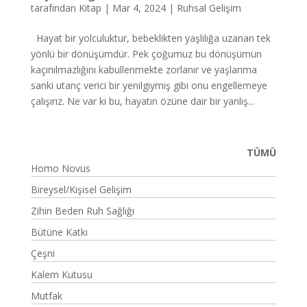
tarafından
Kitap
|
Mar 4, 2024
|
Ruhsal Gelişim
Hayat bir yolculuktur, bebeklikten yaşlılığa uzanan tek
yönlü bir dönüşümdür. Pek çoğumuz bu dönüşümün
kaçınılmazlığını kabullenmekte zorlanır ve yaşlanma
sanki utanç verici bir yenilgiymiş gibi onu engellemeye
çalışırız. Ne var ki bu, hayatın özüne dair bir yanlış...
TÜMÜ
Homo Novus
Bireysel/Kişisel Gelişim
Zihin Beden Ruh Sağlığı
Bütüne Katkı
Çeşni
Kalem Kutusu
Mutfak