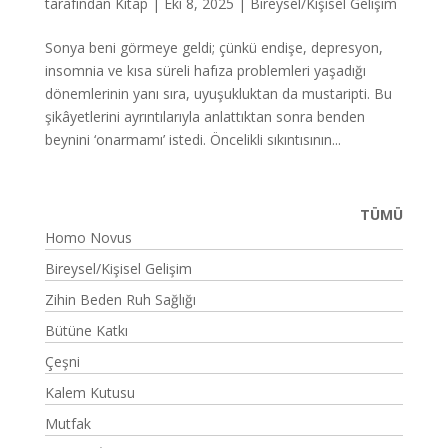
tarafından
Kitap
|
Eki 8, 2025
|
Bireysel/Kişisel Gelişim
Sonya beni görmeye geldi; çünkü endişe, depresyon,
insomnia ve kısa süreli hafıza problemleri yaşadığı
dönemlerinin yanı sıra, uyuşukluktan da mustaripti. Bu
şikâyetlerini ayrıntılarıyla anlattıktan sonra benden
beynini ‘onarmamı’ istedi. Öncelikli sıkıntısının...
TÜMÜ
Homo Novus
Bireysel/Kişisel Gelişim
Zihin Beden Ruh Sağlığı
Bütüne Katkı
Çeşni
Kalem Kutusu
Mutfak