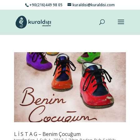
+90(216)449 98 05
kuraldisi@kuraldisi.com
L İ S T A G – Benim Çocuğum