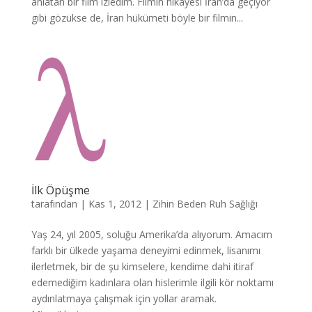
anlatan bir film izledim. Filmin hikâyesi İran’da geçiyor
gibi gözükse de, İran hükümeti böyle bir filmin...
İlk Öpüşme
tarafından
|
Kas 1, 2012
|
Zihin Beden Ruh Sağlığı
Yaş 24, yıl 2005, soluğu Amerika’da alıyorum. Amacım
farklı bir ülkede yaşama deneyimi edinmek, lisanımı
ilerletmek, bir de şu kimselere, kendime dahi itiraf
edemediğim kadınlara olan hislerimle ilgili kör noktamı
aydınlatmaya çalışmak için yollar aramak.