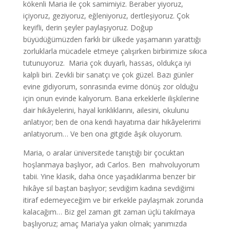
kökenli Maria ile çok samimiyiz. Beraber yiyoruz,
içiyoruz, geziyoruz, eğleniyoruz, dertleşiyoruz. Çok
keyifli, derin şeyler paylaşıyoruz. Doğup
büyüdüğümüzden farklı bir ülkede yaşamanın yarattığı
zorluklarla mücadele etmeye çalışırken birbirimize sıkıca
tutunuyoruz. Maria çok duyarlı, hassas, oldukça iyi
kalpli biri. Zevkli bir sanatçı ve çok güzel. Bazı günler
evine gidiyorum, sonrasında evime dönüş zor olduğu
için onun evinde kalıyorum. Bana erkeklerle ilişkilerine
dair hikâyelerini, hayal kırıklıklarını, ailesini, okulunu
anlatıyor; ben de ona kendi hayatıma dair hikâyelerimi
anlatıyorum… Ve ben ona gitgide âşık oluyorum.
Maria, o aralar üniversitede tanıştığı bir çocuktan
hoşlanmaya başlıyor, adı Carlos. Ben mahvoluyorum
tabii. Yine klasik, daha önce yaşadıklarıma benzer bir
hikâye sil baştan başlıyor; sevdiğim kadına sevdiğimi
itiraf edemeyeceğim ve bir erkekle paylaşmak zorunda
kalacağım… Biz gel zaman git zaman üçlü takılmaya
başlıyoruz; amaç Maria’ya yakın olmak; yanımızda