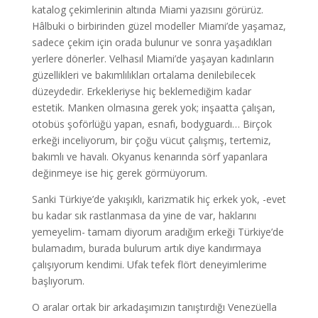
katalog çekimlerinin altında Miami yazısını görürüz.
Hâlbuki o birbirinden güzel modeller Miami’de yaşamaz,
sadece çekim için orada bulunur ve sonra yaşadıkları
yerlere dönerler. Velhasıl Miami’de yaşayan kadınların
güzellikleri ve bakımlılıkları ortalama denilebilecek
düzeydedir. Erkekleriyse hiç beklemediğim kadar
estetik. Manken olmasına gerek yok; inşaatta çalışan,
otobüs şoförlüğü yapan, esnafı, bodyguardı… Birçok
erkeği inceliyorum, bir çoğu vücut çalışmış, tertemiz,
bakımlı ve havalı. Okyanus kenarında sörf yapanlara
değinmeye ise hiç gerek görmüyorum.
Sanki Türkiye’de yakışıklı, karizmatik hiç erkek yok, -evet
bu kadar sık rastlanmasa da yine de var, haklarını
yemeyelim- tamam diyorum aradığım erkeği Türkiye’de
bulamadım, burada bulurum artık diye kandırmaya
çalışıyorum kendimi. Ufak tefek flört deneyimlerime
başlıyorum.
O aralar ortak bir arkadaşımızın tanıştırdığı Venezüella