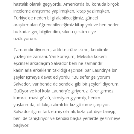
hastalık olarak geçiyordu. Amerika’da bu konuda birçok
inceleme araştırma yapılmışken, kitap yazılmışken,
Türkiye’de neden bilgi alabileceğimiz, güncel
araştırmaları öğrenebileceğimiz kitap yok ve ben neden
bu kadar geç bilgilendim, sıkıntı çektim diye
üzülüyorum.
Tamamdır diyorum, artık tecrübe etme, kendimle
yüzleşme zamanı. Yan komşum, Meksika kökenli
eşcinsel arkadaşım Salvador beni ne zamandır
kadınlarla erkeklerin takıldığı eşcinsel bar Laundry’e bir
şeyler içmeye davet ediyordu. “Bu sefer geliyorum
Salvador, var bende de sendeki gibi bir şeyler” diyorum.
Gülüyor ve kol kola Laundry’e giriyoruz. Girer girmez
kumral, mavi gözlü, simsiyah giyinmiş, benim
yaşlarımda, oldukça alımlı bir kız gözüme çarpıyor.
Salvador ilgimi fark etmiş olmalı, kızla çat diye tanışıp,
beni de tanıştırıyor ve kendisi başka yerlerde gezinmeye
başlıyor.