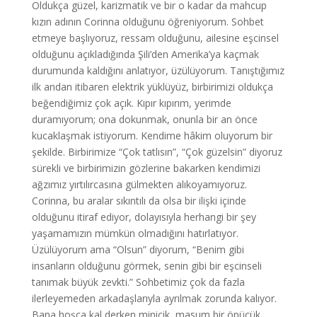
Oldukça güzel, karizmatik ve bir o kadar da mahcup
kızın adının Corinna olduğunu öğreniyorum. Sohbet
etmeye başlıyoruz, ressam olduğunu, ailesine eşcinsel
olduğunu açıkladığında Şili’den Amerika’ya kaçmak
durumunda kaldığını anlatıyor, üzülüyorum. Tanıştığımız
ilk andan itibaren elektrik yüklüyüz, birbirimizi oldukça
beğendiğimiz çok açık. Kıpır kıpırım, yerimde
duramıyorum; ona dokunmak, onunla bir an önce
kucaklaşmak istiyorum. Kendime hâkim oluyorum bir
şekilde. Birbirimize “Çok tatlısın”, “Çok güzelsin” diyoruz
sürekli ve birbirimizin gözlerine bakarken kendimizi
ağzımız yırtılırcasına gülmekten alıkoyamıyoruz.
Corinna, bu aralar sıkıntılı da olsa bir ilişki içinde
olduğunu itiraf ediyor, dolayısıyla herhangi bir şey
yaşamamızın mümkün olmadığını hatırlatıyor.
Üzülüyorum ama “Olsun” diyorum, “Benim gibi
insanların olduğunu görmek, senin gibi bir eşcinseli
tanımak büyük zevkti.” Sohbetimiz çok da fazla
ilerleyemeden arkadaşlarıyla ayrılmak zorunda kalıyor.
Bana hoşça kal derken minicik, masum bir öpücük