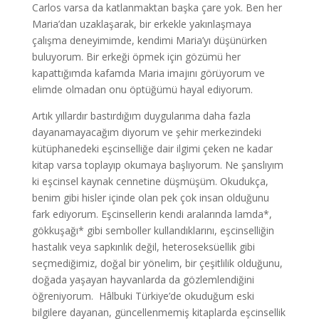
Carlos varsa da katlanmaktan başka çare yok. Ben her
Maria’dan uzaklaşarak, bir erkekle yakınlaşmaya
çalışma deneyimimde, kendimi Maria’yı düşünürken
buluyorum. Bir erkeği öpmek için gözümü her
kapattığımda kafamda Maria imajını görüyorum ve
elimde olmadan onu öptüğümü hayal ediyorum.
Artık yıllardır bastırdığım duygularıma daha fazla
dayanamayacağım diyorum ve şehir merkezindeki
kütüphanedeki eşcinselliğe dair ilgimi çeken ne kadar
kitap varsa toplayıp okumaya başlıyorum. Ne şanslıyım
ki eşcinsel kaynak cennetine düşmüşüm. Okudukça,
benim gibi hisler içinde olan pek çok insan olduğunu
fark ediyorum. Eşcinsellerin kendi aralarında lamda*,
gökkuşağı* gibi semboller kullandıklarını, eşcinselliğin
hastalık veya sapkınlık değil, heteroseksüellik gibi
seçmediğimiz, doğal bir yönelim, bir çeşitlilik olduğunu,
doğada yaşayan hayvanlarda da gözlemlendiğini
öğreniyorum. Hâlbuki Türkiye’de okuduğum eski
bilgilere dayanan, güncellenmemiş kitaplarda eşcinsellik