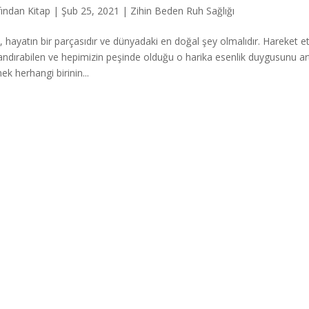
fından
Kitap
|
Şub 25, 2021
|
Zihin Beden Ruh Sağlığı
, hayatın bir parçasıdır ve dünyadaki en doğal şey olmalıdır. Hareket e
andırabilen ve hepimizin peşinde olduğu o harika esenlik duygusunu artı
ek herhangi birinin...
Press
gururla sunar.