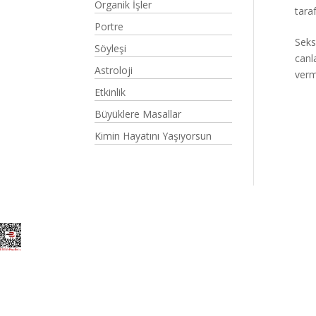
Organik İşler
tara
Portre
Seks
Söyleşi
canl
Astroloji
verm
Etkinlik
Büyüklere Masallar
Kimin Hayatını Yaşıyorsun
Elegant Themes
tarafından tasarlandı. |
Word