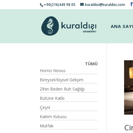
+90(216)449 98 05
kuraldisi@kuraldisi.com
ANA SAY
TÜMÜ
Homo Novus
Bireysel/Kişisel Gelişim
Zihin Beden Ruh Sağlığı
Bütüne Katkı
Çeşni
Kalem Kutusu
Ci
Mutfak