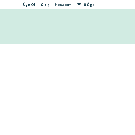
Üye Ol
Giriş
Hesabım
0 Öge