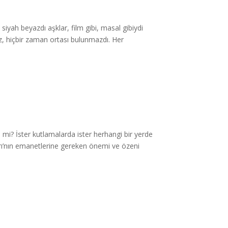
siyah beyazdı aşklar, film gibi, masal gibiydi
maz, hiçbir zaman ortası bulunmazdı. Her
 mi? İster kutlamalarda ister herhangi bir yerde
ı’nın emanetlerine gereken önemi ve özeni