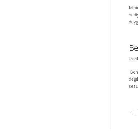
Mini
hedi
duyg
Be
tara
Ben’
deği
sesD
Elegant Themes
tarafından tasarlandı. |
Word