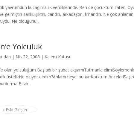
cik yavrumdun kucağıma ilk verdiklerinde. Ben de çocuktum zaten. O
ye gelmiştin sanki.Işıktın, candın, arkadaştın, limandın. Ne çok anlamın 
uydu! Ne olduğunu...
n’e Yolculuk
fından
|
Nis 22, 2008
|
Kalem Kutusu
e olan yolculuğum Başladı bir şubat akşamıTutmanla elimiSöylemenle s
ldik üstelikNe oluyor dedim?Anlamı neydi bununKorktum önceleriŞaşı
urdurma Bırak...
« Eski Girişler
Press
gururla sunar.