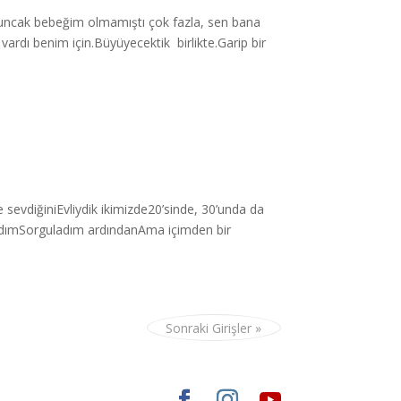
yuncak bebeğim olmamıştı çok fazla, sen bana
vardı benim için.Büyüyecektik birlikte.Garip bir
evdiğiniEvliydik ikimizde20’sinde, 30’unda da
rdımSorguladım ardındanAma içimden bir
Sonraki Girişler »