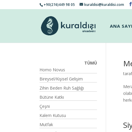
+90(216)449 98 05
kuraldisi@kuraldisi.com
ANA SAY
Me
TÜMÜ
Homo Novus
tara
Bireysel/Kişisel Gelişim
Mera
Zihin Beden Ruh Sağlığı
olab
Bütüne Katkı
herk
Çeşni
Kalem Kutusu
Si
Mutfak