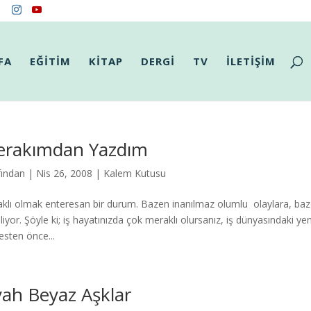
FA
EĞİTİM
KİTAP
DERGİ
TV
İLETİŞİM
rakımdan Yazdım
fından
|
Nis 26, 2008
|
Kalem Kutusu
klı olmak enteresan bir durum. Bazen inanılmaz olumlu olaylara, baz
iliyor. Şöyle ki; iş hayatınızda çok meraklı olursanız, iş dünyasındaki yen
esten önce...
yah Beyaz Aşklar