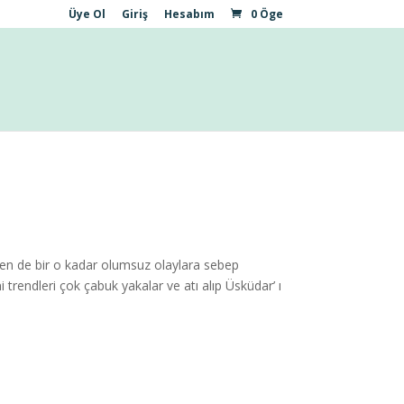
Üye Ol
Giriş
Hesabım
0 Öge
en de bir o kadar olumsuz olaylara sebep
i trendleri çok çabuk yakalar ve atı alıp Üsküdar’ ı