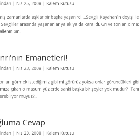
fından
|
Nis 25, 2008
|
Kalem Kutusu
iş zamanlarda aşklar bir başka yaşanırdı….Sevgili Kayahan’ın deyişi ile 
. Sevgililer arasında yaşananlar ya ak ya da kara idi. Gri ve tonları ol
lenin bir...
nrı’nın Emanetleri!
fından
|
Nis 23, 2008
|
Kalem Kutusu
 onları görmek istediğimiz gibi mi görürüz yoksa onlar göründükleri gibi
ımıza çıkan o masum yüzlerde sanki başka bir şeyler yok mudur? Tanr
erebiliyor muyuz?...
luma Cevap
fından
|
Nis 23, 2008
|
Kalem Kutusu