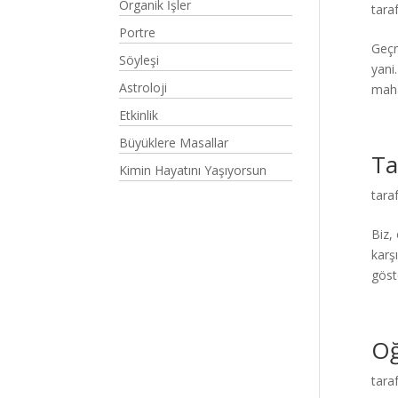
Organik İşler
tara
Portre
Geçm
Söyleşi
yani
Astroloji
mahal
Etkinlik
Büyüklere Masallar
Ta
Kimin Hayatını Yaşıyorsun
tara
Biz,
karş
göst
Oğ
tara