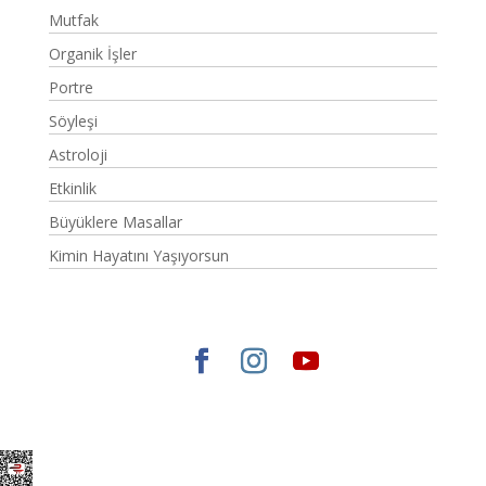
Mutfak
Organik İşler
Portre
Söyleşi
Astroloji
Etkinlik
Büyüklere Masallar
Kimin Hayatını Yaşıyorsun
Elegant Themes
tarafından tasarlandı. |
WordPress
gururla sunar.