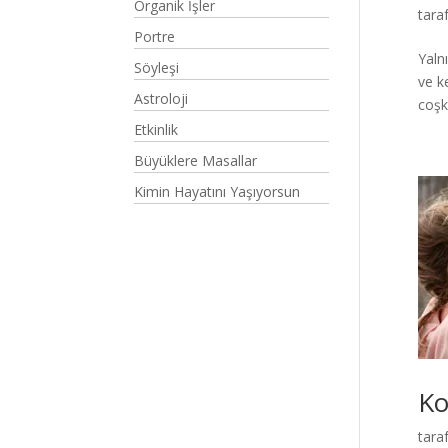
Organik İşler
tara
Portre
Yaln
Söyleşi
ve k
Astroloji
coşku
Etkinlik
Büyüklere Masallar
Kimin Hayatını Yaşıyorsun
Ko
tara