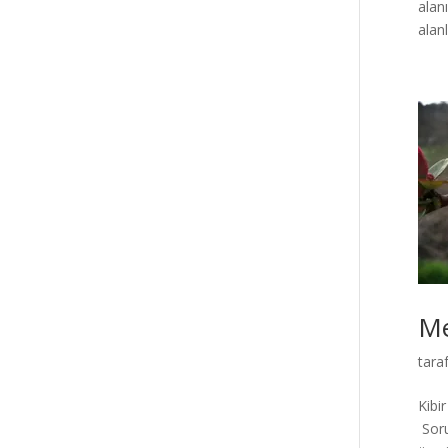
alan
alanl
Me
tara
Kibi
Soru