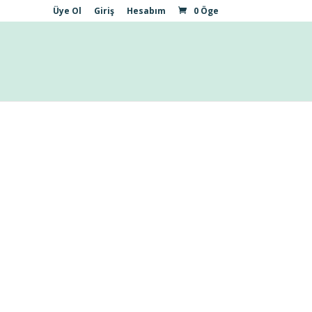
Üye Ol
Giriş
Hesabım
0 Öge