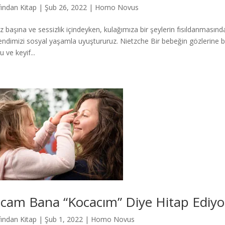
fından
Kitap
|
Şub 26, 2022
|
Homo Novus
ız başına ve sessizlik içindeyken, kulağımıza bir şeylerin fısıldanmasın
endimizi sosyal yaşamla uyuştururuz. Nietzche Bir bebeğin gözlerine b
 ve keyif...
cam Bana “Kocacım” Diye Hitap Ediyo
fından
Kitap
|
Şub 1, 2022
|
Homo Novus