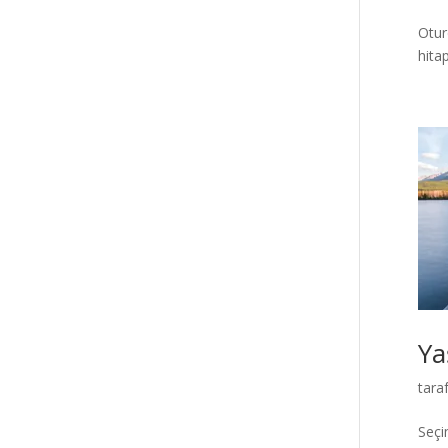
Otur
hitap
Ya
tara
Seçi