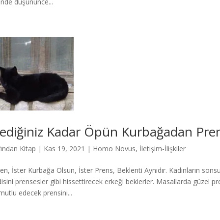
inde düşününce...
tediğiniz Kadar Öpün Kurbağadan Pre
fından
Kitap
|
Kas 19, 2021
|
Homo Novus
,
İletişim-İlişkiler
en, İster Kurbağa Olsun, İster Prens, Beklenti Aynıdır. Kadınların sons
isini prensesler gibi hissettirecek erkeği beklerler. Masallarda güzel
mutlu edecek prensini...