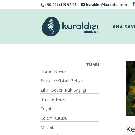
+90(216)449 98 05
kuraldisi@kuraldisi.com
ANA SAY
TÜMÜ
Homo Novus
Bireysel/Kişisel Gelişim
Zihin Beden Ruh Sağlığı
Bütüne Katkı
Çeşni
Kalem Kutusu
Ke
Mutfak