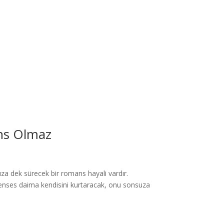
ns Olmaz
uza dek sürecek bir romans hayali vardır.
 prenses daima kendisini kurtaracak, onu sonsuza