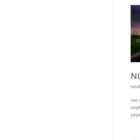
NL
tara
Her 
söyl
yaşa