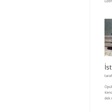
üzer
İs
tara
Öpül
Kend
dek 