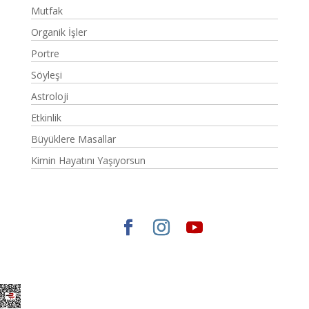
Mutfak
Organik İşler
Portre
Söyleşi
Astroloji
Etkinlik
Büyüklere Masallar
Kimin Hayatını Yaşıyorsun
Elegant Themes
tarafından tasarlandı. |
WordPress
gururla sunar.