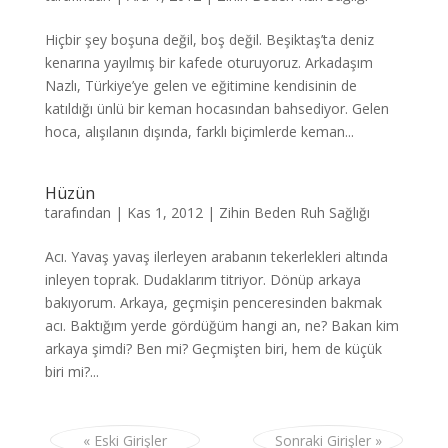
Hiçbir şey boşuna değil, boş değil. Beşiktaş’ta deniz
kenarına yayılmış bir kafede oturuyoruz. Arkadaşım
Nazlı, Türkiye’ye gelen ve eğitimine kendisinin de
katıldığı ünlü bir keman hocasından bahsediyor. Gelen
hoca, alışılanın dışında, farklı biçimlerde keman...
Hüzün
tarafından
|
Kas 1, 2012
|
Zihin Beden Ruh Sağlığı
Acı. Yavaş yavaş ilerleyen arabanın tekerlekleri altında
inleyen toprak. Dudaklarım titriyor. Dönüp arkaya
bakıyorum. Arkaya, geçmişin penceresinden bakmak
acı. Baktığım yerde gördüğüm hangi an, ne? Bakan kim
arkaya şimdi? Ben mi? Geçmişten biri, hem de küçük
biri mi?...
« Eski Girişler
Sonraki Girişler »