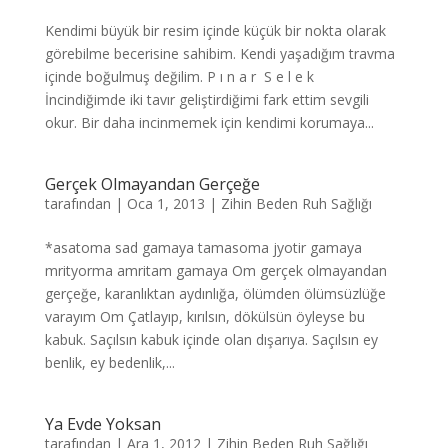
Kendimi büyük bir resim içinde küçük bir nokta olarak
görebilme becerisine sahibim. Kendi yaşadığım travma
içinde boğulmuş değilim. P ı n a r S e l e k
İncindiğimde iki tavır geliştirdiğimi fark ettim sevgili
okur. Bir daha incinmemek için kendimi korumaya...
Gerçek Olmayandan Gerçeğe
tarafından
|
Oca 1, 2013
|
Zihin Beden Ruh Sağlığı
*asatoma sad gamaya tamasoma jyotir gamaya
mrityorma amritam gamaya Om gerçek olmayandan
gerçeğe, karanlıktan aydınlığa, ölümden ölümsüzlüğe
varayım Om Çatlayıp, kırılsın, dökülsün öyleyse bu
kabuk. Saçılsın kabuk içinde olan dışarıya. Saçılsın ey
benlik, ey bedenlik,...
Ya Evde Yoksan
tarafından
|
Ara 1, 2012
|
Zihin Beden Ruh Sağlığı