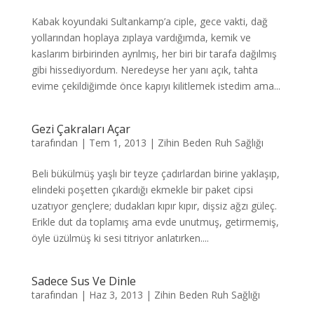
Kabak koyundaki Sultankamp’a ciple, gece vakti, dağ
yollarından hoplaya zıplaya vardığımda, kemik ve
kaslarım birbirinden ayrılmış, her biri bir tarafa dağılmış
gibi hissediyordum. Neredeyse her yanı açık, tahta
evime çekildiğimde önce kapıyı kilitlemek istedim ama...
Gezi Çakraları Açar
tarafından
|
Tem 1, 2013
|
Zihin Beden Ruh Sağlığı
Beli bükülmüş yaşlı bir teyze çadırlardan birine yaklaşıp,
elindeki poşetten çıkardığı ekmekle bir paket cipsi
uzatıyor gençlere; dudakları kıpır kıpır, dişsiz ağzı güleç.
Erikle dut da toplamış ama evde unutmuş, getirmemiş,
öyle üzülmüş ki sesi titriyor anlatırken....
Sadece Sus Ve Dinle
tarafından
|
Haz 3, 2013
|
Zihin Beden Ruh Sağlığı