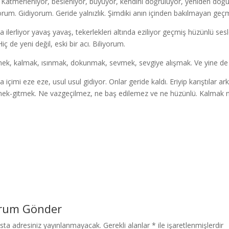
. Katmerleniyor, besleniyor, büyüyor, kendini doğruluyor, yeniden doğu
yorum. Gidiyorum. Geride yalnızlık. Şimdiki anın içinden bakılmayan geçm
 ilerliyor yavaş yavaş, tekerlekleri altında eziliyor geçmiş hüzünlü sesler
Hiç de yeni değil, eski bir acı. Biliyorum.
ek, kalmak, ısınmak, dokunmak, sevmek, sevgiye alışmak. Ve yine de
a içimi eze eze, usul usul gidiyor. Onlar geride kaldı. Eriyip karıştılar 
ek-gitmek. Ne vazgeçilmez, ne baş edilemez ve ne hüzünlü. Kalmak n
rum Gönder
sta adresiniz yayınlanmayacak.
Gerekli alanlar
*
ile işaretlenmişlerdir