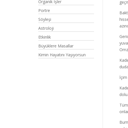
Organik İşler
geçm
Portre
Bakt
Söyleşi
hiss
azın
Astroloji
Geri
Etkinlik
yuva
Büyüklere Masallar
Omzu
Kimin Hayatını Yaşıyorsun
Kadı
duda
İçim
Kadı
dolu
Tüm 
onlar
Burn