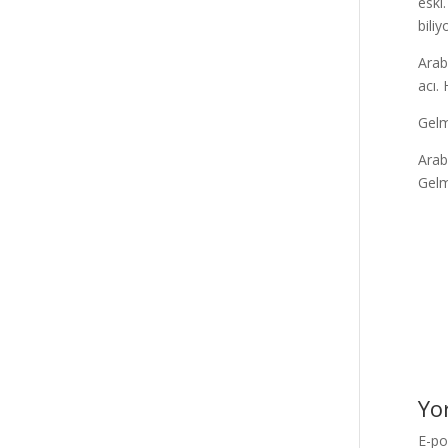
eski
bili
Araba
acı. 
Gelm
Arab
Gelm
Yo
E-po