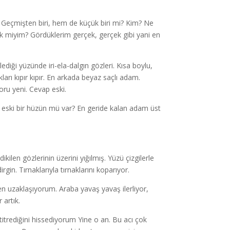
Geçmişten biri, hem de küçük biri mi? Kim? Ne
miyim? Gördüklerim gerçek, gerçek gibi yani en
lediği yüzünde iri-ela-dalgın gözleri. Kısa boylu,
kları kıpır kıpır. En arkada beyaz saçlı adam.
oru yeni. Cevap eski.
e eski bir hüzün mü var? En geride kalan adam üst
len gözlerinin üzerini yığılmış. Yüzü çizgilerle
gin. Tırnaklarıyla tırnaklarını koparıyor.
 uzaklaşıyorum. Araba yavaş yavaş ilerliyor,
 artık.
itrediğini hissediyorum Yine o an. Bu acı çok