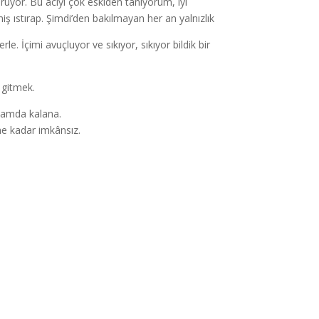
ruyor. Bu acıyı çok eskiden tanıyorum, iyi
iş ıstırap. Şimdi’den bakılmayan her an yalnızlık
le. İçimi avuçluyor ve sıkıyor, sıkıyor bildik bir
 gitmek.
arkamda kalana.
e kadar imkânsız.