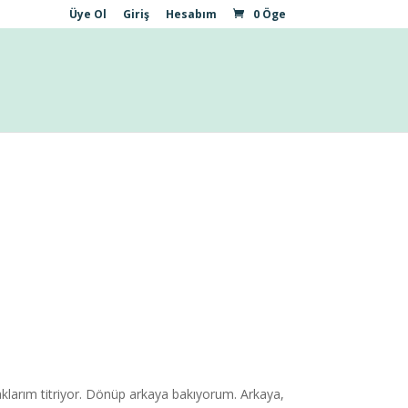
Üye Ol
Giriş
Hesabım
0 Öge
daklarım titriyor. Dönüp arkaya bakıyorum. Arkaya,