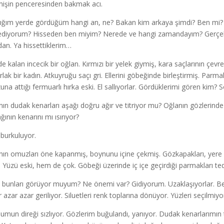
işin penceresinden bakmak acı.
ığım yerde gördüğüm hangi an, ne? Bakan kim arkaya şimdi? Ben mi? 
ediyorum? Hisseden ben miyim? Nerede ve hangi zamandayım? Gerçek 
dan. Ya hissettiklerim…
de kalan incecik bir oğlan. Kırmızı bir yelek giymiş, kara saçlarının çevre
rlak bir kadın. Atkuyruğu saçı gri. Ellerini göbeğinde birleştirmiş. Parma
na attığı fermuarlı hırka eski. El sallıyorlar. Gördüklerimi gören kim? S
nın dudak kenarları aşağı doğru ağır ve titriyor mu? Oğlanın gözlerind
ğının kenarını mı ısırıyor?
 burkuluyor.
nın omuzları öne kapanmış, boynunu içine çekmiş. Gözkapakları, yere diki
. Yüzü eski, hem de çok. Göbeği üzerinde iç içe geçirdiği parmakları tedir
bunları görüyor muyum? Ne önemi var? Gidiyorum. Uzaklaşıyorlar. Ben
 azar azar geriliyor. Siluetleri renk toplarına dönüyor. Yüzleri seçilmiyor
umun direği sızlıyor. Gözlerim buğulandı, yanıyor. Dudak kenarlarımın t