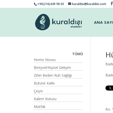
+90(216)449 98 05
kuraldisi@kuraldisi.com
ANA SAY
H
TÜMÜ
Homo Novus
Bade
Bireysel/Kişisel Gelişim
Bade
Zihin Beden Ruh Sağlığı
Bütüne Katkı
Çeşni
Kalem Kutusu
Mutfak
Acı.