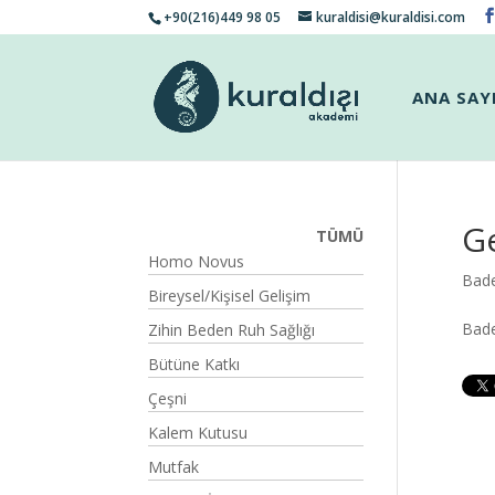
+90(216)449 98 05
kuraldisi@kuraldisi.com
ANA SAY
G
TÜMÜ
Homo Novus
Bade
Bireysel/Kişisel Gelişim
Bade
Zihin Beden Ruh Sağlığı
Bütüne Katkı
Çeşni
Kalem Kutusu
Mutfak