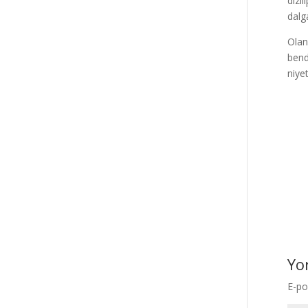
dizi
dalg
Olan
bend
niye
Yo
E-po