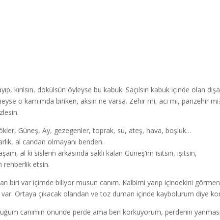
ayıp, kırılsın, dökülsün öyleyse bu kabuk. Saçılsın kabuk içinde olan dışar
neyse o karnımda biriken, aksın ne varsa. Zehir mi, acı mı, panzehir mi
zlesin.
ökler, Güneş, Ay, gezegenler, toprak, su, ateş, hava, boşluk…
arlık, al candan olmayanı benden.
şam, al ki sislerin arkasında saklı kalan Güneş’im ısıtsın, ışıtsın,
 rehberlik etsin.
an biri var içimde biliyor musun canım. Kalbimi yarıp içindekini görm
si var. Ortaya çıkacak olandan ve toz duman içinde kaybolurum diye kor
uğum canımın önünde perde ama ben korkuyorum, perdenin yanmasında