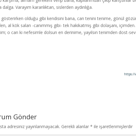
lip karşıma, almam gerekeni verip bana, kapılarımdan çıkıp karışsınlar
a dalga. Varayım karanlıktan, sislerden aydınlığa.
 gösterirken olduğu gibi kendisini bana, can tenini tenime, gönül gö
en, al kök salan -canımmış gibi- tek hakikatmiş gibi dolaşanı, içimden.
tim; o can ki nefesimle dolsun en derinime, yayılsın tenimden dost-sev
https:/
rum Gönder
sta adresiniz yayınlanmayacak.
Gerekli alanlar
*
ile işaretlenmişlerdir