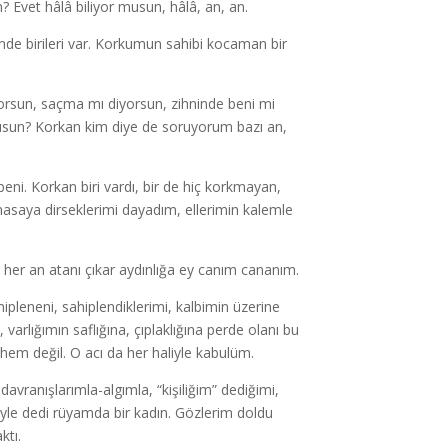
 Evet hâlâ biliyor musun, hâlâ, an, an.
de birileri var. Korkumun sahibi kocaman bir
yorsun, saçma mı diyorsun, zihninde beni mi
usun? Korkan kim diye de soruyorum bazı an,
ni. Korkan biri vardı, bir de hiç korkmayan,
masaya dirseklerimi dayadım, ellerimin kalemle
 her an atanı çıkar aydınlığa ey canım cananım.
pleneni, sahiplendiklerimi, kalbimin üzerine
varlığımın saflığına, çıplaklığına perde olanı bu
em değil. O acı da her haliyle kabulüm.
avranışlarımla-algımla, “kişiliğim” dediğimi,
yle dedi rüyamda bir kadın. Gözlerim doldu
ktı.