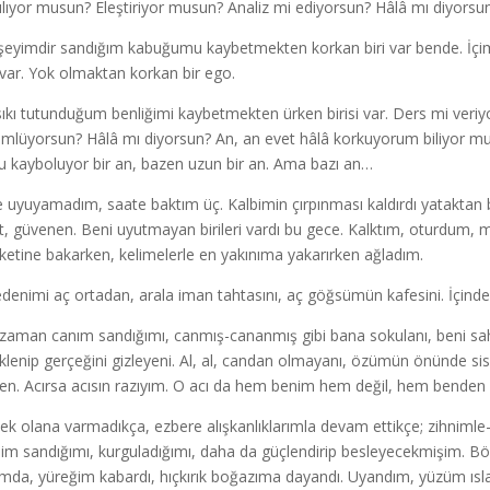
ılıyor musun? Eleştiriyor musun? Analiz mi ediyorsun? Hâlâ mı diyorsun?
şeyimdir sandığım kabuğumu kaybetmekten korkan biri var bende. İçim
var. Yok olmaktan korkan bir ego.
 sıkı tutunduğum benliğimi kaybetmekten ürken birisi var. Ders mi veri
mlüyorsun? Hâlâ mı diyorsun? An, an evet hâlâ korkuyorum biliyor m
u kayboluyor bir an, bazen uzun bir an. Ama bazı an…
 uyuyamadım, saate baktım üç. Kalbimin çırpınması kaldırdı yataktan be
t, güvenen. Beni uyutmayan birileri vardı bu gece. Kalktım, oturdum, 
ketine bakarken, kelimelerle en yakınıma yakarırken ağladım.
edenimi aç ortadan, arala iman tahtasını, aç göğsümün kafesini. İçinde
 zaman canım sandığımı, canmış-cananmış gibi bana sokulanı, beni sahi
klenip gerçeğini gizleyeni. Al, al, candan olmayanı, özümün önünde sis, 
en. Acırsa acısın razıyım. O acı da hem benim hem değil, hem benden h
ek olana varmadıkça, ezbere alışkanlıklarımla devam ettikçe; zihnimle-d
im sandığımı, kurguladığımı, daha da güçlendirip besleyecekmişim. Bö
mda, yüreğim kabardı, hıçkırık boğazıma dayandı. Uyandım, yüzüm ısla