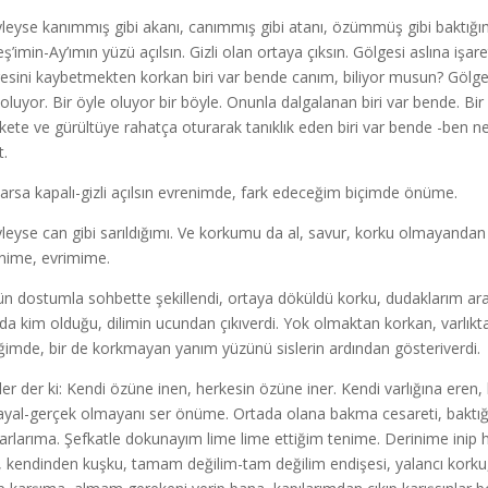
yleyse kanımmış gibi akanı, canımmış gibi atanı, özümmüş gibi baktığım
ş’imin-Ay’ımın yüzü açılsın. Gizli olan ortaya çıksın. Gölgesi aslına iş
esini kaybetmekten korkan biri var bende canım, biliyor musun? Gölgem 
oluyor. Bir öyle oluyor bir böyle. Onunla dalgalanan biri var bende. Bi
kete ve gürültüye rahatça oturarak tanıklık eden biri var bende -ben ne
t.
arsa kapalı-gizli açılsın evrenimde, fark edeceğim biçimde önüme.
yleyse can gibi sarıldığımı. Ve korkumu da al, savur, korku olmayandan 
nime, evrimime.
n dostumla sohbette şekillendi, ortaya döküldü korku, dudaklarım ar
nda kim olduğu, dilimin ucundan çıkıverdi. Yok olmaktan korkan, varlıkt
ğimde, bir de korkmayan yanım yüzünü sislerin ardından gösteriverdi.
ler der ki: Kendi özüne inen, herkesin özüne iner. Kendi varlığına eren
hayal-gerçek olmayanı ser önüme. Ortada olana bakma cesareti, baktığım
rlarıma. Şefkatle dokunayım lime lime ettiğim tenime. Derinime inip
i, kendinden kuşku, tamam değilim-tam değilim endişesi, yalancı korku,