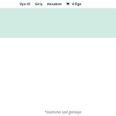
Üye Ol
Giriş
Hesabım
0 Öge
*asatoma sad gamaya