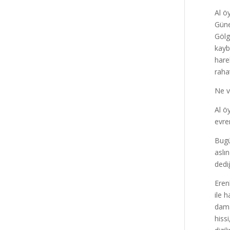
Al ö
Güne
Gölg
kayb
hare
raha
Ne v
Al ö
evre
Bugü
aslı
dedi
Eren
ile 
dama
hiss