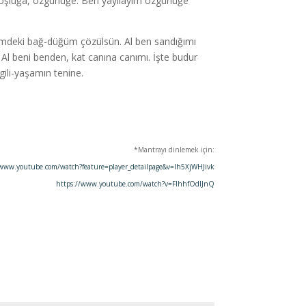
 boşluğa, özgürlüğe. Ben yayılayım özgürlüğe
zümdeki bağ-düğüm çözülsün. Al ben sandığımı
 Al beni benden, kat canına canımı. İşte budur
gili-yaşamın tenine.
*Mantrayı dinlemek için:
/www.youtube.com/watch?feature=player_detailpage&v=lh5XjWHJivk
https://www.youtube.com/watch?v=FlhhfOdlJnQ