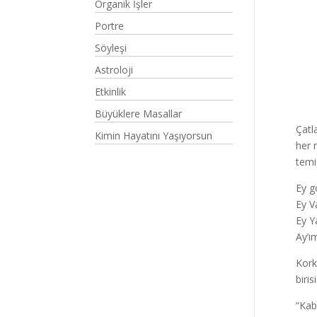
Organik İşler
Portre
Söyleşi
Astroloji
Etkinlik
Büyüklere Masallar
Çatl
Kimin Hayatını Yaşıyorsun
her 
temi
Ey g
Ey V
Ey Ya
Ay’ım
Kork
biri
“Kab