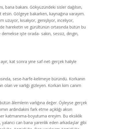
ı, bana bakanı. Gökyüzündeki sisler dağılsın,
aret etsin. Gölgeye bakarken, kaynağına varayım.
uzuyor, kısalıyor, genişliyor, inceliyor,
r de hareketin ve gürültünün ortasında bütün bu
 demekse işte orada- sakin, sessiz, dingin,
ayır, kat sonra yine saf-net-gerçek haliyle
asında, sese-harfe-kelimeye büründü. Korkanın
an olan ve varlığı gizleyen. Korkan kim canım
, bütün âlemlerin varlığına değer. Öyleyse gerçek
ın ardındakini fark etme açıklığı aksın
 her katmanıma-boyutuma ereyim. Bu eksiklik
 yalancı can bana yarenlik eden arkadaşlar gibi