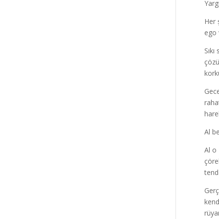
Yarg
Her 
ego 
Sıkı
çözü
kork
Gece
raha
hare
Al b
Al o
çöre
tend
Gerç
kend
rüya