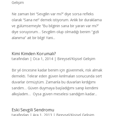
Gelişim
Ne zaman biri ‘‘Sevgilin var mı?’’ diye sorsa refleks
olarak ‘‘Sana ne!’’ demek istiyorum. Anlık bir duraklama
ve gülümsemeyle ‘‘Bu bilginin sana bir yararı var mı?’’
diye soruyorum… Sevgilim olup olmadığı benim “gizli
alanıma” ait bir bilgi! Yani...
Kimi Kimden Korumalı?
tarafından
|
Oca 1, 2014
|
Bireysel/Kişisel Gelişim
Bir yıl öncesine kadar benim için güvenmek, risk almak
demekti. Tekrar eden güven kırılmaları sonucunda sert
duvarlar örmüştüm. Zamanla bu duvarları kırdığımı
sandım… Güven duymaya başladığımı sanıp kendimi
alkışladım… Oysa güven meselesi sandığım kadar...
Eski Sevgili Sendromu
tarafından
|
Ara 1, 2013
|
Bireysel/Kişisel Gelişim